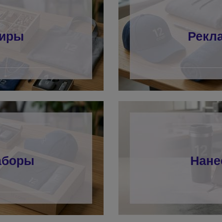
ниры
Рекл
аборы
Нане