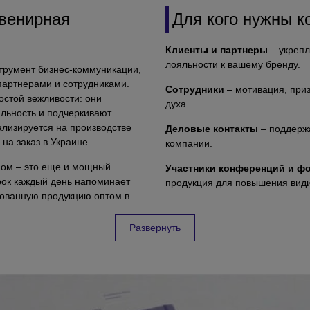
увенирная
Для кого нужны к
Клиенты и партнеры
– укреп
лояльности к вашему бренду.
струмент бизнес-коммуникации,
партнерами и сотрудниками.
Сотрудники
– мотивация, при
остой вежливости: они
духа.
льность и подчеркивают
лизируется на производстве
Деловые контакты
– поддерж
на заказ в Украине.
компании.
пом – это еще и мощный
Участники конференций и ф
рок каждый день напоминает
продукция для повышения вид
рованную продукцию оптом в
VIP-клиенты
– премиальная с
луг: от разработки дизайна до
отношений.
Развернуть
е подарки
Как выбрать корп
, получившие внимательный
Соответствие целевой ауди
получателя и его образа жизни