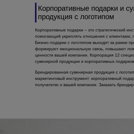
Корпоративные подарки и с
продукция с логотипом
Корпоративные подарки – это стратегический ин
помогающий укреплять отношения с клиентами, 
Бизнес-подарки с логотипом выходят за рамки пр
формируют эмоциональную связь, повышают лоя
ценности вашей компании. Корпорация 12 специа
сувенирной продукции и корпоративных подарков 
Брендированная сувенирная продукция с логоти
маркетинговый инструмент: корпоративный пода
получателю о вашей компании. Заказать бренди
Корпорации 12 означает получить полный цикл ус
Зачем дарить корпоративны
Повышение лояльности
— клиенты и партнеры
подарок, охотнее продолжают сотрудничество.