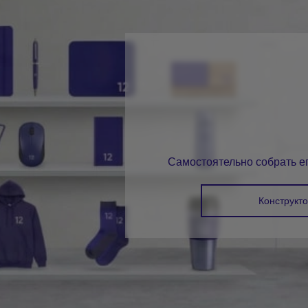
Укрепление деловых отношений
— личное кас
выделяет вас среди конкурентов.
Положительный корпоративный имидж
– кач
сувенирная продукция демонстрирует статус и п
Увеличение узнаваемости бренда
– сувенирна
брендированных подарков каждый день работает
Мотивация сотрудников
– корпоративные пода
снижают текучесть кадров.
Самостоятельно собрать ег
Конструкт
Способы брендирования ко
подарков
Лазерная гравировка
Премиальный облик, максимальная долговечност
и деревянных изделий – термосов, ручек, брелок