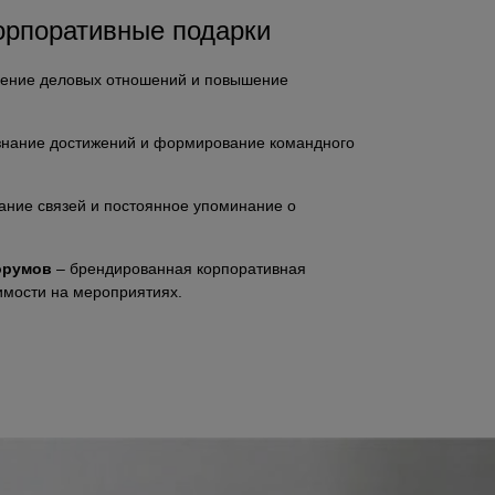
орпоративные подарки
ление деловых отношений и повышение
знание достижений и формирование командного
ание связей и постоянное упоминание о
орумов
– брендированная корпоративная
имости на мероприятиях.
увенирная продукция для важнейших деловых
оративный подарок
тории
— подарок должен быть уместен для
.