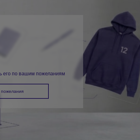
ть на одного получателя и подберите
га.
дние наборы, подарки ко Дню компании или
одходе.
я
– вещи, которые используются каждый день,
ламный эффект.
сть
— качество производства брендированной
вашей компании.
ть его по вашим пожеланиям
 пожелания
ыбирают компании
метов в брендированной упаковке – самый
тивных подарков. Сочетают практичность и
уем наборы под любой бюджет и событие.