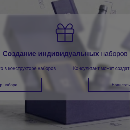
ание бизнес-коммуникации
Бюджет
– определите стоимос
оптимальный вариант из катало
ественная корпоративная
Сезон или событие
— нового
одход компании к деталям.
юбилею нуждаются в разном п
я реклама в формате
Практичность использовани
 на вашу компанию.
обеспечивают наибольший рек
Создание индивидуальных
наборов
рки повышают вовлеченность и
Качество и презентабельно
продукции отражает качество 
о в конструкторе наборов
Консультант может созда
ор набора
Написать
рпоративных
Какие подарки в
Сувенирные наборы
Комплекты из нескольких пред
популярный выбор для корпора
ь. Подходит для металлических
презентабельный вид. Формир
ов, ежедневников. Детальнее –