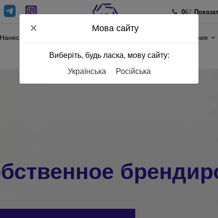
0
6
7
Показа
×
Мова сайту
Нанесение
Полиграфия
Виберіть, будь ласка, мову сайту:
Українська
Російська
бственное брендир