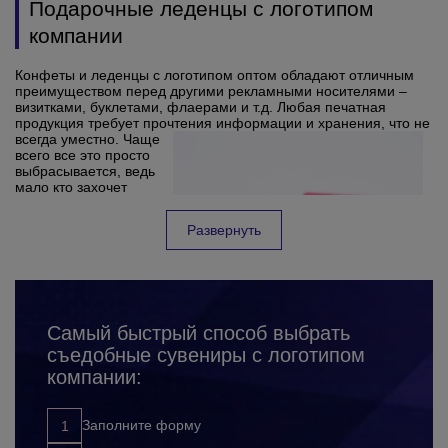
Подарочные леденцы с логотипом
компании
Конфеты и леденцы с логотипом оптом обладают отличным
преимуществом перед другими рекламными носителями –
визитками, буклетами, флаерами и т.д. Любая печатная
продукция требует прочтения информации и хранения, что не
всегда уместно.
Чаще
всего все это просто
выбрасывается, ведь
мало кто захочет
складировать у себя
подобные сувениры.
Развернуть
С конфетами такого
Плюсы брендированных леденцов
никогда не случается,
поскольку их любят
Леденцы лишены недостатков своих бумажных конкурентов.
практически все.
Вкусные сладости редко оставляют кого-то равнодушным.
Обычно конфетки помогают скоротать время в ожидании,
разрядить обстановку в процессе обсуждений и переговоров.
Самый быстрый способ выбрать
А если взять с собой леденцы с лого, они порадуют в любой
съедобные сувениры с логотипом
момент, когда захочется сладенького.
компании:
Несомненным преимуществом карамелек являются эмоции
людей, испытываемые при их поедании. Всегда вкусные
сладости напоминают о детстве, поднимают настроение,
придают бодрость и напоминают о важных торговых марках.
Заполните форму
Леденцы с логотипом оптом на заказ являются прекрасным