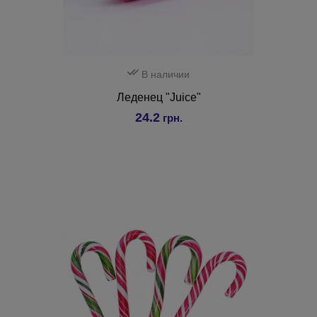
В наличии
Леденец "Juice"
24.2
грн.