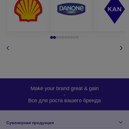
брендированием.
В индивидуальной упаковке «скрутка», которая
изготавливается из полипропиленовой пленки на белой
основе.
В фирменной упаковке из картона. Коробка
производится из мелованного картона, куда офсетной
печатью наносится логотип и затем ламинируется.
В жестяной банке, куда помещаются леденцы монпасье.
Make your brand great & gain
Логотип наносится посредством полноцветной печати.
-
В тубусе под брендирование. Упаковка имеет
Все для роста вашего бренда
компактные размеры, но вмещает много конфет.
На палочке в индивидуальной упаковке. Такие леденцы
пользуются наибольшей востребованностью.
Сувенирная продукция
Карамельки могут иметь различные фруктовые вкусы. Самыми