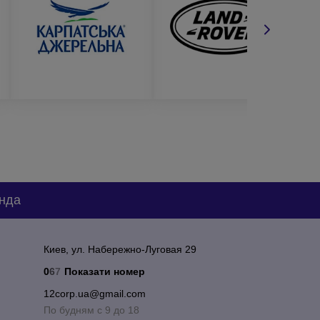
. На нашем сайте представлен широкий
с нанесением логотипа отличаются высоким
нной и уникальной. Заказывая пошив рабочей
нда
Киев, ул. Набережно-Луговая 29
0
6
7
Показати номер
добным для вас способом:
12corp.ua@gmail.com
По будням с 9 до 18