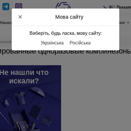
0
6
7
Показа
×
Мова сайту
Нанесение
Полиграфия
Виберіть, будь ласка, мову сайту:
оразовые защитные комбинезоны
Українська
Російська
ированные одноразовые комбинезоны
Не нашли что
искали?