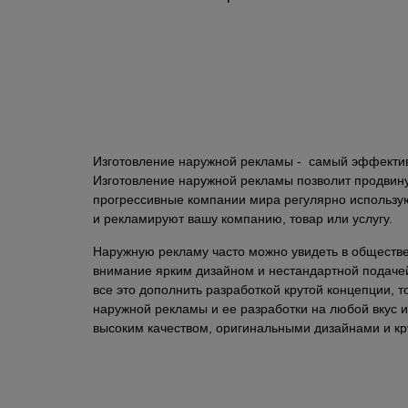
Изготовление наружной рекламы - самый эффектив
Изготовление наружной рекламы позволит продвинуть
прогрессивные компании мира регулярно использу
и рекламируют вашу компанию, товар или услугу.
Наружную рекламу часто можно увидеть в обществе
внимание ярким дизайном и нестандартной подачей
все это дополнить разработкой крутой концепции, 
наружной рекламы и ее разработки на любой вкус 
высоким качеством, оригинальными дизайнами и к
или разработки дизайна - наши опытные менеджер
Сотрудничество с нами не только выгодная инвести
только самое лучшее и гарантируем: