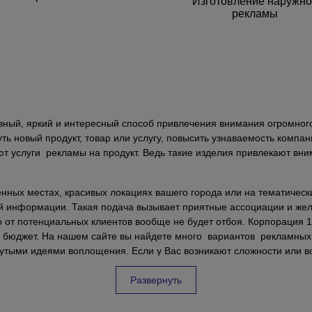
Изготовление наружн
рекламы
ный, яркий и интересный способ привлечения внимания огромного
 новый продукт, товар или услугу, повысить узнаваемость компани
ют услуги рекламы на продукт. Ведь такие изделия привлекают в
нных местах, красивых локациях вашего города или на тематичес
 информации. Такая подача вызывает приятные ассоциации и жела
то от потенциальных клиентов вообще не будет отбоя. Корпорация
и бюджет. На нашем сайте вы найдете много вариантов рекламны
рутыми идеями воплощения. Если у Вас возникают сложности или 
ы помогут подобрать для вас идеальный вариант рекламы для люб
Развернуть
ция в будущее вашего бренда, но и приятные эмоции от совместно