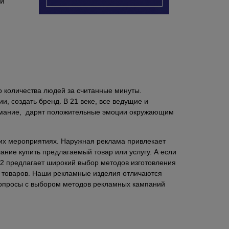
ой
 количества людей за считанные минуты.
и, создать бренд. В 21 веке, все ведущие и
нимание, дарят положительные эмоции окружающим
ких мероприятиях. Наружная реклама привлекает
ние купить предлагаемый товар или услугу. А если
 12 предлагает широкий выбор методов изготовления
х товаров. Наши рекламные изделия отличаются
вопросы с выбором методов рекламных кампаний
ых целей.
й работы. Для своих клиентов, мы предоставляем