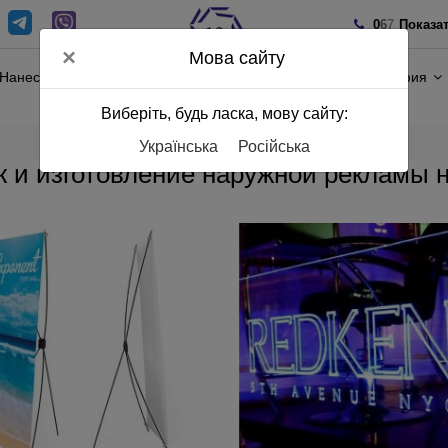
0
6
7
Показа
×
Мова сайту
Нанесение
Полиграфия
Виберіть, будь ласка, мову сайту:
Українська
Російська
 и изготовление наружной рекламы н