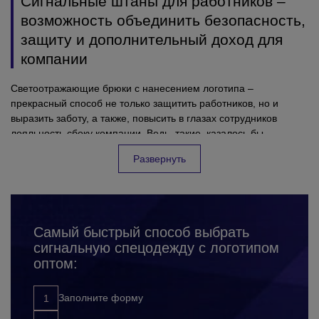
Сигнальные штаны для работников –
возможность объединить безопасность,
защиту и дополнительный доход для
компании
Светоотражающие брюки с нанесением логотипа –
прекрасный способ не только защитить работников, но и
выразить заботу, а также, повысить в глазах сотрудников
лояльность сбоку компании. Ведь такие, казалось бы
обязательные и стандартные вещи, при правильном подходе,
Развернуть
могут приносить приятные эмоции для коллектива, и
безусловно пользу для предприятия. Все успешные фирмы,
которые заботятся о своих сотрудниках и их безопасности на
рабочем месте – очень ответственно подходят к выбору
сигнальных штанов с лого. Подчеркивая, таким образом
Самый быстрый способ выбрать
значимость каждого сотрудника для компании. Заказывая
сигнальную спецодежду с логотипом
фирменные светоотражающие брюки оптом, Вы:
защищаете своих работников от несчастных случаев,
оптом:
травм, ушибов и других неприятных ситуаций на
рабочем месте;
Заполните форму
повышаете лояльность к компании сбоку сотрудников;