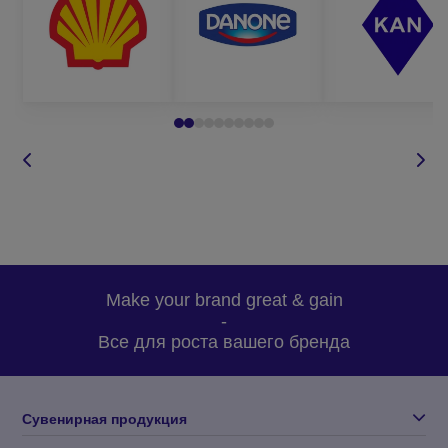
Все это лишь небольшой список того, чем можно обезопасить
ваших сотрудников от травмирования на рабочем месте. На
нашем сайте представлен широкий ассортимент рабочей
одежды для разных целей и групп защиты.
Где заказать качественные сигнальные
штаны оптом?
В Корпорации 12 представлен широкий выбор спецодежды
для любых потребностей. Наши светоотражающие брюки с
нанесением логотипа отличаются высоким качеством,
износостойкостью, а также оригинальным кроем и дизайном,
Make your brand great & gain
что делает нашу продукцию такой востребованной и
-
уникальной. Заказывая пошив рабочей одежды у нас, Вы
Все для роста вашего бренда
можете быть уверены в:
высоком качестве одежды;
Сувенирная продукция
доступных оптовых ценах;