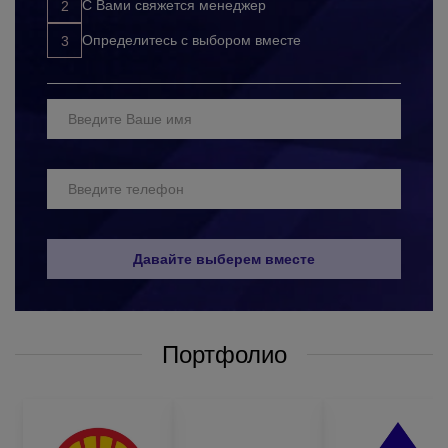
развиваете корпоративную культуру;
С Вами свяжется менеджер
продвигаете свой бренд с помощью дополнительной
Определитесь с выбором вместе
рекламы.
Выбор материалов для пошива или изготовления сигнальных
штанов с логотипом – одна из самых сложных задач. Ведь,
такие изделия должны быть максимально качественными и
надёжными. Такие вещи должны защищать тело, не стесняя
человека в движениях. Качественные материалы и технологии
пошива светоотражающих брюк оптом не позволят
травмировать человека, и при этом не будут вызывать
дискомфорт от ношения таких изделий. Конечно, очень
сложно определить универсальный состав защитной одежды,
Давайте выберем вместе
который подошел бы всем. Но самыми распространенными
вариантами являются:
светоотражающие жилеты;
Портфолио
светоотражающие штаны;
куртки сигнальные;
кепки светоотражающие;
комбинезоны сигнальные.