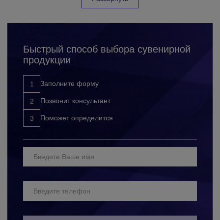
карандаши с
увидеть в качестве подарков и сувениров во время
нанесением логотипа.
проведения промо акций, рекламных кампаний, в качестве
Ведь такие изделия
бонусов постоянным клиентам или как раздаточные
не только продвигают
материалы. Их точно не выбросят за ненадобностью как
фирму, но и дарят
Быстрый способ выбора сувенирной
большинство других товаров. Поэтому такая реклама долгие
положительные
продукции
годы будет напоминанием о вашей компании. Корпорация 12
эмоции получателям.
предлагает широкий выбор наборов карандашей с логотипом
на любой вкус и бюджет. На нашем сайте вы найдете больше
Заполните форму
300 позиций товаров. Наша продукция отличается высоким
Позвонит консультант
качеством, оригинальными дизайнами и долговечностью.
Наше сотрудничество не только доставит вам удовольствие,
Наши опытные менеджеры помогут подобрать для вас
Поможет определится
но принесет много выгод:
идеальный вариант корпоративной продукции для любых
целей.
у нас вы получаете продукцию высокого качества с
оригинальным дизайном и широким выбором методов
нанесения;
профессиональный подход к выполнению заказов;
четкое соблюдение временных рамок выполнения
заказа (без срывов конечных сроков);
доступные цены (которые уменьшаются с ростом
объема заказа);