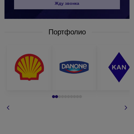
Жду звонка
систему скидок для постоянных клиентов;
бесплатную доставку готовой продукции по всей
Украине.
Портфолио
Чтобы заказать карандаши оптом у нас, вам достаточно
обратиться к нашим менеджерам любым удобным для вас
способом:
по телефону, который указан на сайте;
написать в вайбер или по электронной почте;
оставить запрос
звонка на сайте
и мы сами вам
перезвоним в
удобное для
вас время;
задать вопрос
по товару.