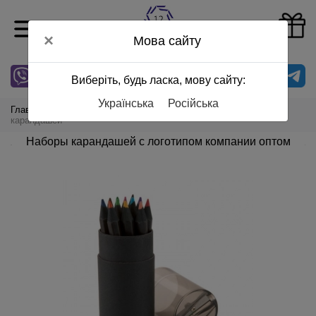
0
×
Мова сайту
0
6
7
Показати номер
Виберіть, будь ласка, мову сайту:
Українська
Російська
Главная
Сувениры
Пишущие принадлежности
Наборы
карандашей
Наборы карандашей с логотипом компании оптом