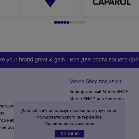
знаете что именно Вам нужно – смело обращайтесь в Корпорацию 1
Обращайтесь к нам прямо сейчас и сами убедитесь в нашем профе
e your brand great & gain
-
Все для роста вашего бре
Merch Shop под ключ
Корпоративный Merch SHOP
Merch SHOP для блогеров
предоставления услуг
Merch SHOP для клубов
Данный сайт использует cookie для улучшения
ио
пользовательского интерфейса
тор наборов
Правила использования
ное обслуживание
Хорошо