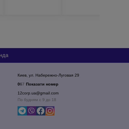
2. Мы обязательно подберем для Вас идеальный
ссионализме.
нда
Киев, ул. Набережно-Луговая 29
0
6
7
Показати номер
12corp.ua@gmail.com
По будням с 9 до 18