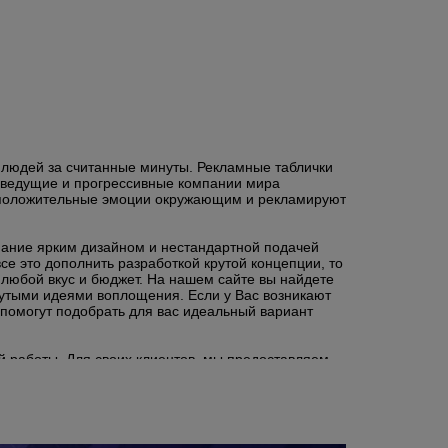
 людей за считанные минуты. Рекламные таблички
се ведущие и прогрессивные компании мира
т положительные эмоции окружающим и рекламируют
мание ярким дизайном и нестандартной подачей
е это дополнить разработкой крутой концепции, то
 любой вкус и бюджет. На нашем сайте вы найдете
рутыми идеями воплощения. Если у Вас возникают
помогут подобрать для вас идеальный вариант
й работы. Для своих клиентов, мы предоставляем