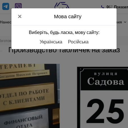
0
6
7
Показа
×
Мова сайту
Нанесение
Полиграфия
Виберіть, будь ласка, мову сайту:
зготовление табличек
Українська
Російська
Производство табличек на заказ