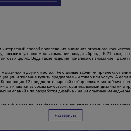
и интересный способ привлечения внимания огромного количества
угу, повысить узнаваемость компании, создать бренд. В 21 веке, в
етинговых целях. Ведь такие изделия привлекают внимание, даря
, магазинах и других местах. Рекламные таблички привлекают вни
иации и желание купить предлагаемый товар или услугу. А если вс
. Корпорация 12 предлагает широкий выбор рекламних табличек на
ки отличаются высоким качеством, оригинальными дизайнами и к
ных кампаний или разработки дизайна - наши опытные менеджеры 
ция в будущее вашего бренда, но и приятные эмоции от совместно
Развернуть
ригинальным дизайном;
ампаний;