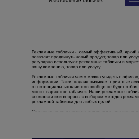
Изготовление табличек
Рекламные таблички - самый эффективный, яркий 
позволят продвинуть новый продукт, товар или усл
регулярно используют рекламные таблички в марк
вашу компанию, товар или услугу.
Рекламные таблички часто можно увидеть в офисах
информации. Такая подача вызывает приятные ассоц
от потенциальных клиентов вообще не будет отбоя
много вариантов табличек. Наши рекламные таблич
сложности или вопросы с выбором методов реклам
рекламной таблички для любых целей.
Сотрудничество с нами не только выгодная инвести
только самое лучшее и гарантируем:
рекламную продукцию высокого качества с о
помощь в разработке макетов и рекламных к