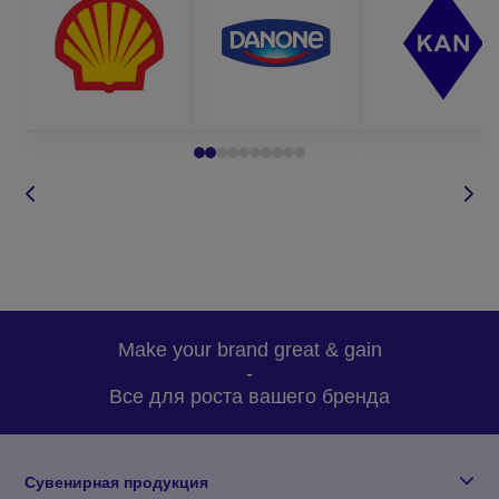
доступные цены (которые уменьшаются с ростом
объема заказа);
систему скидок для постоянных клиентов;
бесплатную доставку готовой продукции по всей
Украине.
Чтобы заказать осадкомеры у нас, вам достаточно обратиться
к нашим менеджерам любым удобным для вас способом:
по телефону, который указан на сайте;
написать в вайбер или по электронной почте;
оставить запрос звонка на сайте и мы сами вам
перезвоним в удобное для вас время;
Make your brand great & gain
задать вопрос по товару.
-
Все для роста вашего бренда
Для оформления заказа на дождемеры оптом, вам
необходимо определиться с:
Сувенирная продукция
моделью товара, который вас интересует;