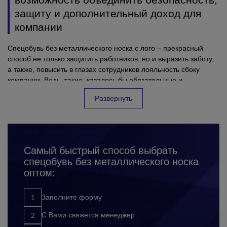
защиту и дополнительный доход для
компании
Спецобувь без металлического носка с лого – прекрасный
способ не только защитить работников, но и выразить заботу,
а также, повысить в глазах сотрудников лояльность сбоку
компании. Ведь такие, казалось бы обязательные и
стандартные вещи, при правильном подходе, могут приносить
Развернуть
приятные эмоции для коллектива, и безусловно пользу для
предприятия. Все успешные фирмы, которые заботятся о
своих сотрудниках и их безопасности на рабочем месте –
очень ответственно подходят к выбору спецобуви для
работников. Подчеркивая, таким образом значимость каждого
Самый быстрый способ выбрать
сотрудника для компании. Заказывая спецобувь без
спецобувь без металлического носка
металлического носка с лого оптом, Вы:
защищаете своих работников от несчастных случаев,
оптом:
травм, ушибов и других неприятных ситуаций на
рабочем месте;
Заполните форму
повышаете лояльность к компании сбоку сотрудников;
развиваете корпоративную культуру;
С Вами свяжется менеджер