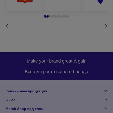
бесплатную доставку готовой продукции по всей
Украине.
Чтобы заказать ремни с логотипом оптом у нас, вам
достаточно обратиться к нашим менеджерам любым удобным
для вас способом:
по телефону, который указан на сайте;
написать в вайбер или по электронной почте;
оставить запрос звонка на сайте и мы сами вам
Make your brand great & gain
перезвоним в удобное для вас время;
-
задать вопрос по товару.
Все для роста вашего бренда
Для оформления заказа на изготовление ремней оптом, вам
необходимо определиться с:
Сувенирная продукция
моделью товара, который вас интересует;
О нас
количеством партии;
Merch Shop под ключ
методом нанесения;