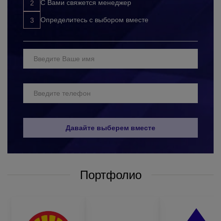
развиваете корпоративную культуру;
С Вами свяжется менеджер
продвигаете свой бренд с помощью дополнительной
Определитесь с выбором вместе
рекламы.
Выбор материалов для пошива или изготовления сигнальных
кепок с логотипом – одна из самых сложных задач. Ведь, такие
изделия должны быть максимально качественными и
надёжными. Такие вещи должны защищать тело, не стесняя
человека в движениях. Качественные материалы и технологии
пошива светоотражающих кепок оптом не позволят
травмировать человека, и при этом не будут вызывать
дискомфорт от ношения таких изделий. Конечно, очень
сложно определить универсальный состав защитной одежды,
Давайте выберем вместе
который подошел бы всем. Но самыми распространенными
вариантами являются:
светоотражающие жилеты;
Портфолио
светоотражающие штаны;
куртки сигнальные;
кепки светоотражающие;
комбинезоны сигнальные.