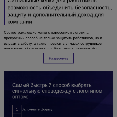
Сигнальные кепки для работников –
возможность объединить безопасность,
защиту и дополнительный доход для
компании
Светоотражающие кепки с нанесением логотипа –
прекрасный способ не только защитить работников, но и
выразить заботу, а также, повысить в глазах сотрудников
лояльность сбоку компании. Ведь такие, казалось бы
обязательные и стандартные вещи, при правильном подходе,
Развернуть
могут приносить приятные эмоции для коллектива, и
безусловно пользу для предприятия. Все успешные фирмы,
которые заботятся о своих сотрудниках и их безопасности на
рабочем месте – очень ответственно подходят к выбору
сигнальных кепок с лого. Подчеркивая, таким образом
Самый быстрый способ выбрать
значимость каждого сотрудника для компании. Заказывая
сигнальную спецодежду с логотипом
фирменные светоотражающие кепки оптом, Вы:
защищаете своих работников от несчастных случаев,
оптом:
травм, ушибов и других неприятных ситуаций на
рабочем месте;
Заполните форму
повышаете лояльность к компании сбоку сотрудников;