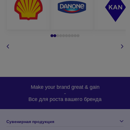
Все это лишь небольшой список того, чем можно обезопасить
ваших сотрудников от травмирования на рабочем месте. На
нашем сайте представлен широкий ассортимент рабочей
одежды для разных целей и групп защиты.
Где заказать качественные сигнальные
кепки оптом?
В Корпорации 12 представлен широкий выбор спецодежды
для любых потребностей. Наши светоотражающие кепки с
нанесением логотипа отличаются высоким качеством,
износостойкостью, а также оригинальным кроем и дизайном,
Make your brand great & gain
что делает нашу продукцию такой востребованной и
-
уникальной. Заказывая пошив рабочей одежды у нас, Вы
Все для роста вашего бренда
можете быть уверены в:
высоком качестве одежды;
Сувенирная продукция
доступных оптовых ценах;