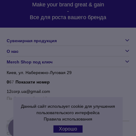
количеством партии;
Make your brand great & gain
-
методом нанесения;
Все для роста вашего бренда
желательным сроком изготовления;
бюджетом заказа.
Сувенирная продукция
На основе этой информации менеджер подберет для вас
оптимальное предложение на изготовление косметических
О нас
зеркалец с нанесением логотипа. Обращайтесь к нам прямо
сейчас и сами убедитесь в нашем профессионализме.
Merch Shop под ключ
Киев, ул. Набережно-Луговая 29
0
6
7
Показати номер
12corp.ua@gmail.com
По будням с 9 до 18
Данный сайт использует cookie для улучшения
пользовательского интерфейса
Правила использования
Пользовательское соглашение
|
Политика конфиденциальности
Хорошо
Corporation 12
© 2012-2026 Все права защищены.