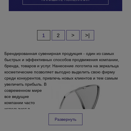
1
2
>
>|
Брендированная сувенирная продукция - один из самых
быстрых и эффективных способов продвижения компании,
бренда, товаров и услуг. Нанесение логотипа на зеркальца
косметические позволяет выгодно выделить свою фирму
среди конкурентов, привлечь новых клиентов и тем самым
увеличить прибыль.
В
современном мире
все ведущие
компании часто
используют в
рекламных целях
Косметические зеркальца с нанесение логотипа оптом часто
Развернуть
косметические
можно увидеть в качестве подарков и сувениров во время
зеркала с нанесением