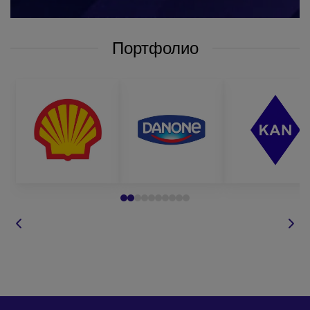
бесплатную доставку готовой продукции по всей
Украине.
Портфолио
Чтобы заказать косметические зеркальца с логотипом оптом у
нас, вам достаточно обратиться к нашим менеджерам любым
удобным для вас способом:
по телефону, который указан на сайте;
написать в
вайбер или по
электронной
почте;
оставить запрос
звонка на сайте
и мы сами вам
перезвоним в
удобное для
вас время;
Для оформления заказа на косметические зеркальца оптом,
задать вопрос
вам необходимо определиться с:
по товару.
моделью товара, который вас интересует;