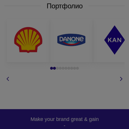
Портфолио
Чтобы заказать брендированные шорты у нас, вам достаточно
обратиться к нашим менеджерам любым удобным для вас
способом:
по телефону, который указан на сайте;
написать в вайбер или по электронной почте;
оставить запрос
звонка на сайте
и мы сами вам
перезвоним в
удобное для
вас время;
задать вопрос
по товару.
Make your brand great & gain
Для оформления заказа, вам необходимо определиться с:
-