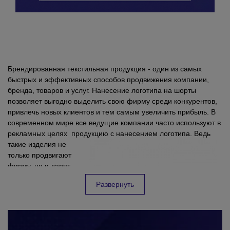
Брендированная текстильная продукция - один из самых
быстрых и эффективных способов продвижения компании,
бренда, товаров и услуг. Нанесение логотипа на шорты
позволяет выгодно выделить свою фирму среди конкурентов,
привлечь новых клиентов и тем самым увеличить прибыль. В
современном мире все ведущие компании часто используют в
рекламных целях продукцию с нанесением логотипа.
Ведь
такие изделия не
только продвигают
фирму, но и дарят
положительные
Шорты с нанесением логотипа оптом часто можно увидеть в
Развернуть
эмоции получателям.
качестве подарков и сувениров во время проведения промо
акций, рекламных кампаний, в качестве бонусов постоянным
клиентам или как раздаточные материалы. Их точно не
выбросят за ненадобностью как большинство других товаров.