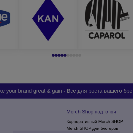
есует;
 вас оптимальное предложение на изготовление упаковки с нане
e your brand great & gain
-
Все для роста вашего бре
Merch Shop под ключ
Корпоративный Merch SHOP
Merch SHOP для блогеров