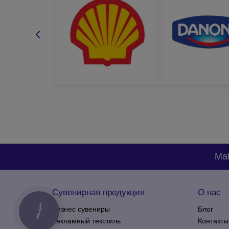
видом и размером коробки, которая вас интер
количеством партии;
методом нанесения;
желательным сроком изготовления;
бюджетом заказа.
На основе этой информации менеджер подберет для
и сами убедитесь в нашем профессионализме.
Mak
Сувенирная продукция
О нас
Бизнес сувениры
Блог
КНОПКА
ЗВ'ЯЗКУ
Рекламный текстиль
Контакты