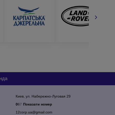
сением логотипа. Обращайтесь к нам прямо сейчас
нда
Киев, ул. Набережно-Луговая 29
0
6
7
Показати номер
12corp.ua@gmail.com