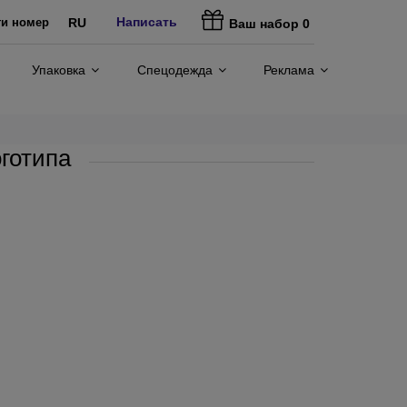
Написать
ти номер
RU
Ваш набор
0
Упаковка
Спецодежда
Реклама
готипа