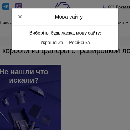
0
6
7
Показа
×
Мова сайту
Нанесение
Полиграфия
Виберіть, будь ласка, мову сайту:
Українська
Російська
 коробки из фанеры с гравировкой ло
Не нашли что
искали?