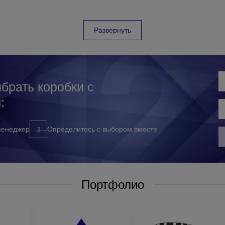
ества с оригинальным дизайном и широким выбором методов нанесе
азов;
Развернуть
ия заказа (без срывов конечных сроков);
том объема заказа);
брать коробки с
:
 нас, вам достаточно обратиться к нашим менеджерам любым удобн
менеджер
Определитесь с выбором вместе
ам перезвоним в удобное для вас время;
Портфолио
ься с: