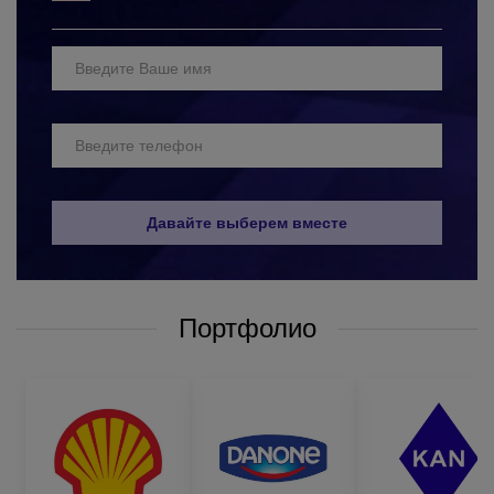
у нас вы получаете косметику высокого качества с
оригинальным дизайном и широким выбором методов
нанесения;
профессиональный подход к выполнению заказов;
четкое соблюдение временных рамок выполнения
заказа (без срывов конечных сроков);
доступные цены (которые уменьшаются с ростом
объема заказа);
систему скидок для постоянных клиентов;
Давайте выберем вместе
бесплатную доставку готовой продукции по всей
Украине.
Чтобы заказать бальзамы для волос с логотипом компании у
Портфолио
нас, вам достаточно обратиться к нашим менеджерам любым
удобным для вас способом:
по телефону, который указан на сайте;
написать в Вайбер или по электронной почте;
оставить запрос
звонка на сайте,