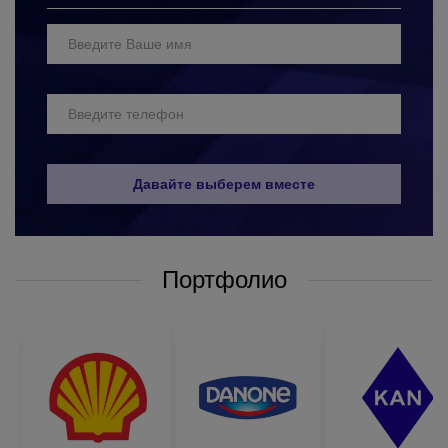
с оригинальным дизайном и широким выбором методов
нанесения;
профессиональный подход к выполнению заказов;
четкое соблюдение временных рамок выполнения
заказа (без срывов конечных сроков);
доступные цены (которые уменьшаются с ростом
объема заказа);
систему скидок для постоянных клиентов;
Давайте выберем вместе
бесплатную доставку готовой продукции по всей
Украине.
Чтобы заказать термальную воду с логотипом оптом у нас, вам
Портфолио
достаточно обратиться к нашим менеджерам любым удобным
для вас способом:
по телефону, который указан на сайте;
написать в вайбер или по электронной почте;
оставить запрос
звонка на сайте
и мы сами вам