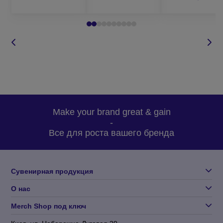
перезвоним в
удобное для
вас время;
задать вопрос
по товару.
Для оформления заказа на термальную воду с логотипом
Make your brand great & gain
оптом, вам необходимо определиться с:
-
Все для роста вашего бренда
моделью товара, который вас интересует;
количеством партии;
методом нанесения;
Сувенирная продукция
желательным сроком изготовления;
О нас
бюджетом заказа.
Merch Shop под ключ
На основе этой информации менеджер подберет для вас