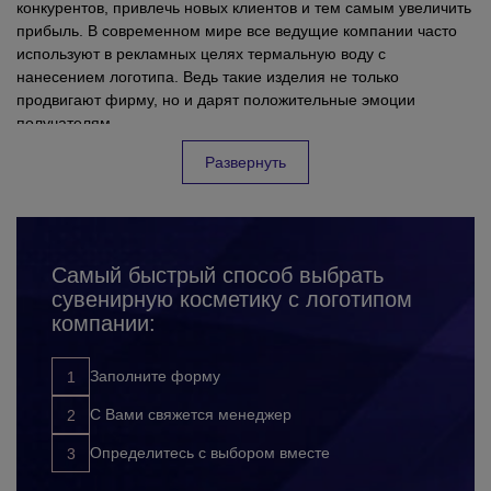
конкурентов, привлечь новых клиентов и тем самым увеличить
прибыль. В современном мире все ведущие компании часто
используют в рекламных целях термальную воду с
нанесением логотипа. Ведь такие изделия не только
продвигают фирму, но и дарят положительные эмоции
получателям.
Термальная вода с нанесением логотипа оптом часто можно
Развернуть
увидеть в качестве подарков и сувениров во время
проведения промо акций, рекламных кампаний, в качестве
бонусов постоянным клиентам или как раздаточные
материалы. Рекламную термальную воду оптом точно не
Самый быстрый способ выбрать
выбросят за ненадобностью как большинство других товаров.
сувенирную косметику с логотипом
Поэтому такая реклама долгие годы будет напоминанием о
компании:
вашей компании. Корпорация 12 предлагает широкий выбор
термальной воды с логотипом на любой вкус и бюджет. На
нашем сайте вы найдете больше 300 позиций термальной
Заполните форму
воды. Наша продукция отличается высоким качеством,
Наше сотрудничество не только доставит вам удовольствие,
С Вами свяжется менеджер
оригинальными дизайнами и долговечностью. Наши опытные
но принесет много выгод:
менеджеры помогут подобрать для вас идеальный вариант
Определитесь с выбором вместе
корпоративной продукции для любых целей.
у нас вы получаете термальную воду высокого качества