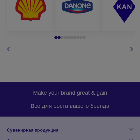
написать в Вайбер или по электронной почте;
оставить запрос
звонка на сайте,
и мы сами вам
перезвоним в
удобное для
вас время;
задать вопрос
по товару.
Для оформления заказа, вам необходимо определиться с:
Make your brand great & gain
-
кремами для ног, которые вас интересуют;
Все для роста вашего бренда
количеством партии;
методом нанесения;
Сувенирная продукция
желательным сроком изготовления;
бюджетом заказа.