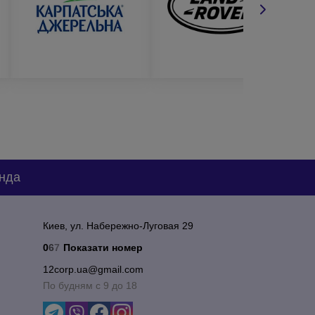
сением логотипа. Обращайтесь к нам прямо сейчас
нда
Киев, ул. Набережно-Луговая 29
0
6
7
Показати номер
12corp.ua@gmail.com
По будням с 9 до 18