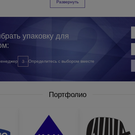
азов;
Развернуть
ия заказа (без срывов конечных сроков);
том объема заказа);
брать упаковку для
ом:
 у нас, вам достаточно обратиться к нашим менеджерам любым удо
менеджер
Определитесь с выбором вместе
ам перезвоним в удобное для вас время;
Портфолио
ься с:
ресует;