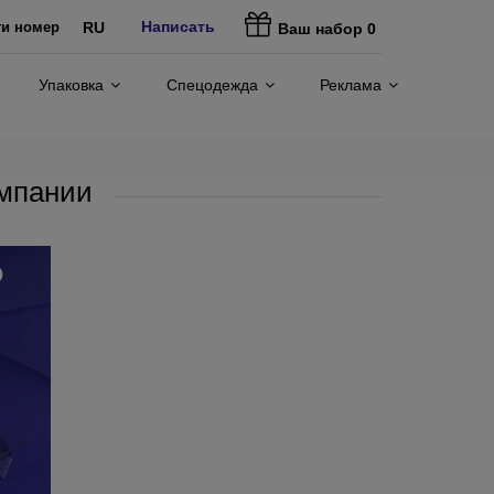
Написать
ти номер
RU
Ваш набор
0
Упаковка
Спецодежда
Реклама
омпании
о