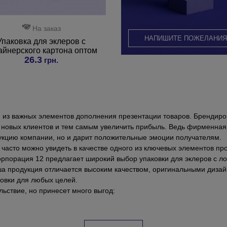
На заказ
НАПИШИТЕ ПОЖЕЛАНИЯ
Упаковка для эклеров с
айнерского картона оптом
26.3
грн.
н из важных элементов дополнения презентации товаров. Брендиро
 новых клиентов и тем самым увеличить прибыль. Ведь фирменная 
дукцию компании, но и дарит положительные эмоции получателям.
 часто можно увидеть в качестве одного из ключевых элементов пр
Корпорация 12 предлагает широкий выбор упаковки для эклеров с л
аша продукция отличается высоким качеством, оригинальными диз
ковки для любых целей.
льствие, но принесет много выгод:
ества с оригинальным дизайном и широким выбором методов нанесе