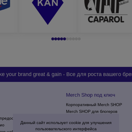
 вас оптимальное предложение на изготовление упаковки с нане
e your brand great & gain
-
Все для роста вашего бре
Merch Shop под ключ
Корпоративный Merch SHOP
Merch SHOP для блогеров
предоставления услуг
Merch SHOP для клубов
Данный сайт использует cookie для улучшения
ио
пользовательского интерфейса
тор наборов