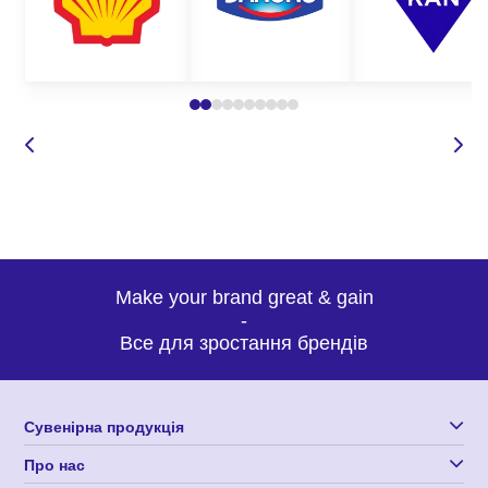
зателефонувати за номером вказаним на сайті;
залишити запит дзвінка, і ми самі вам перетелефонуємо
в зручний для вас час;
задати питання
по товару;
написати у
Вайбер чи на
електронну
адресу.
Make your brand great & gain
-
Все для зростання брендів
Для пришвидшення оформлення замовлення нашими
менеджерами, необхідно визначитись з наступними пунктами:
Сувенірна продукція
модель виробу, що вас зацікавила;
бажану кількість;
Про нас