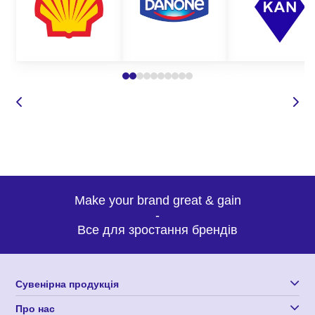
Все це лише невеликий перелік того, чим можна убезпечити
ваших працівників від травмування на робочому місці. На
нашому сайті представлений широкий асортимент робочого
одягу для різних цілей та груп захисту.
Де замовити якісний водонепроникний
спецодяг оптом?
Корпорація 12 пропонує широкий вибір спецодягу для будь-
яких потреб. Наші вироби з нанесенням логотипу
відрізняються високою якістю, зносостійкістю, а також
оригінальним кроєм та дизайном, що робить нашу продукцію
Make your brand great & gain
такою затребуваною та унікальною. Замовляючи пошиття
-
водонепроникного робочого одягу у нас, Ви можете бути
Все для зростання брендів
впевнені у:
високій якості одягу;
Сувенірна продукція
доступних оптових цінах;
оригінальному дизайні виробів, які точно сподобаються
Про нас