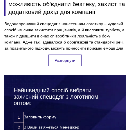
можливість об'єднати безпеку, захист та
додатковий дохід для компанії
Водонепроникний спецодяг з нанесенням логотипу – чудовий
спосіб не лише захистити працівників, а й висловити турботу, а
також підвищити в очах співробітників лояльність з боку
компанії. Адже такі, здавалося б обов'язкові та стандартні речі,
за правильного підходу, можуть приносити приємні емоції для
колективу, і безумовно користь для підприємства. Всі успішні
фірми, які дбають про своїх співробітників та їхню безпеку на
Розгорнути
робочому місці – дуже відповідально підходять до вибору
водонепроникного спецодягу з лого. Підкреслюючи, таким
чином, значущість кожного співробітника для компанії.
Замовляючи робочий одяг для робітників оптом, Ви:
Найшвидший спосіб вибрати
захищаєте своїх працівників від нещасних випадків,
захисний спецодяг з логотипом
травм та інших неприємних ситуацій на робочому місці;
оптом:
підвищуєте лояльність до компанії з боку співробітників;
розвиваєте корпоративну культуру;
Заповніть форму
просуваєте свій бренд за допомогою додаткової
реклами.
З Вами зв'яжеться менеджер