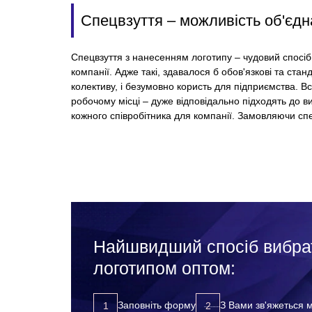
Спецвзуття – можливість об'єдна
Спецвзуття з нанесенням логотипу – чудовий спосіб н
компанії. Адже такі, здавалося
б обов'язкові та стан
колективу, і безумовно користь для підприємства. Всі
робочому місці – дуже відповідально підходять до в
кожного співробітника для компанії. Замовляючи спе
Найшвидший спосіб вибрат
логотипом оптом:
захищаєте своїх працівників від нещасних вип
підвищуєте лояльність до компанії з боку співр
розвиваєте корпоративну культуру;
Заповніть форму
З Вами зв'яжеться