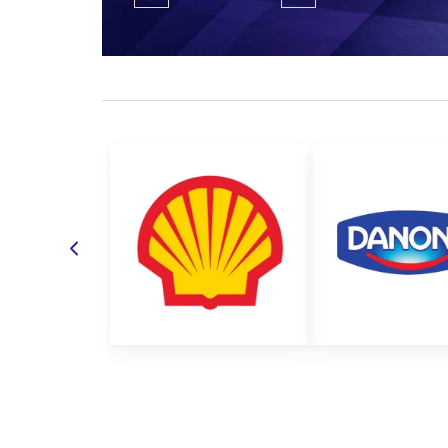
просуваєте свій бренд за допомогою додатков
Вибір матеріалів для виготовлення спецвзуття з ло
взуття повинне захищати людину від можливих травм
травмувати працівника, і при цьому не викликатимут
би підійшов в усіх сферах. Але найпоширенішими ва
літнє спецвзуття;
зимове спецвзуття;
термостійке спецвзуття;
вологозахисне спецвзуття;
демісезонне спецвзуття;
захисне спецвзуття і багато іншого.
Все це лише невеликий перелік того, чим можна уб
робочого взуття для різних цілей та груп застосуван