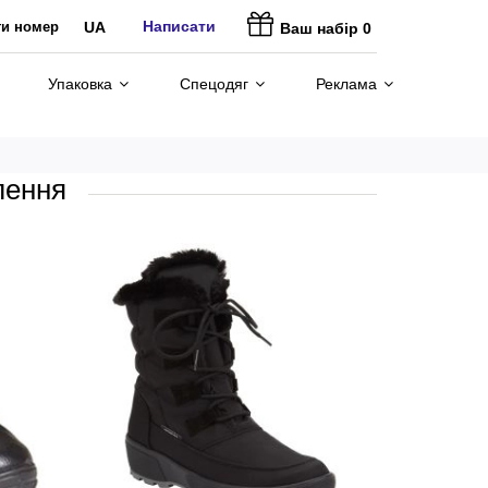
Написати
ти номер
UA
Ваш набір
0
Упаковка
Спецодяг
Реклама
лення