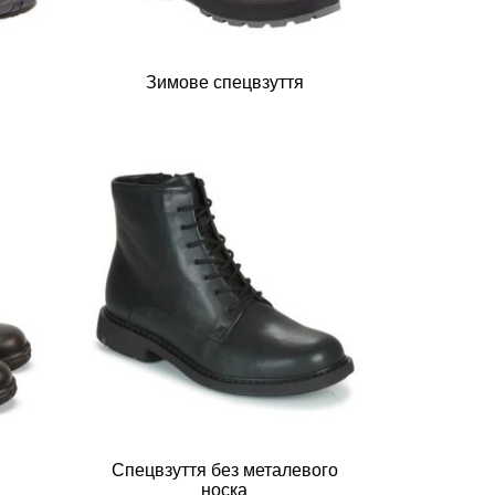
Зимове спецвзуття
Спецвзуття без металевого
носка