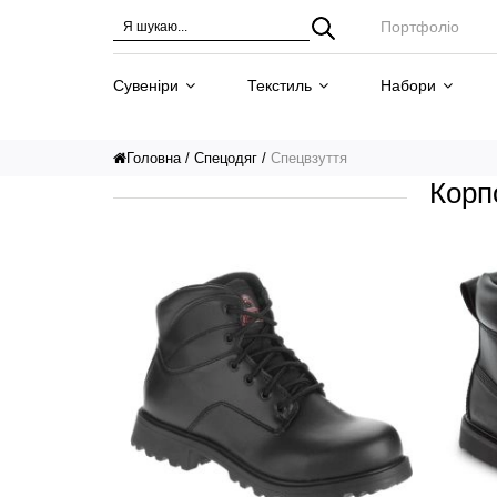
Портфоліо
Сувеніри
Текстиль
Набори
Головна
Спецодяг
Спецвзуття
Корп