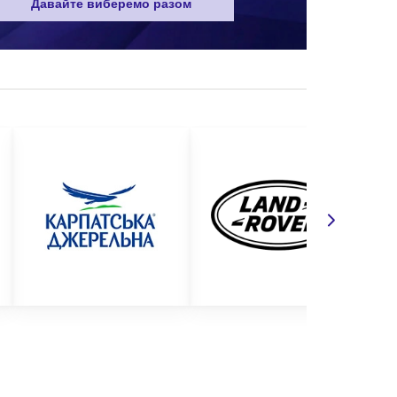
Давайте виберемо разом
ути максимально якісними та надійними. Робоче
ології виготовлення спецвзуття оптом не дозволяють
изначити універсальний набір захисного взуття, який
 нашому сайті представлений широкий асортимент