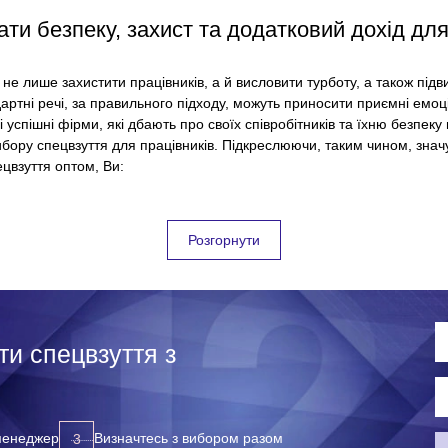
ти безпеку, захист та додатковий дохід для
е лише захистити працівників, а й висловити турботу, а також підви
дартні речі, за правильного підходу, можуть приносити приємні емоц
 успішні фірми, які дбають про своїх співробітників та їхню безпеку
ибору спецвзуття для працівників. Підкреслюючи, таким чином, знач
цвзуття оптом, Ви:
Розгорнути
и спецвзуття з
адків, травм та інших неприємних ситуацій на робочому місці;
обітників;
 менеджер
Визначтесь з вибором разом