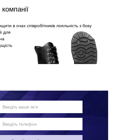
 компанії
щити в очах співробітників лояльність з боку
ії для
 на
ущість