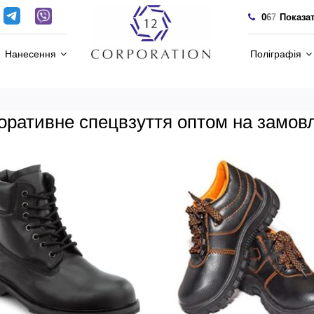
0
6
7
Показа
Нанесення
Поліграфія
оративне спецвзуття оптом на замов