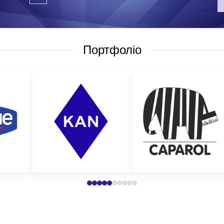
ої реклами.
готипом – одне з найскладніших завдань. Адже, такі вироби мають б
 та нещасних випадків на робочому місці. Якісні матеріали та техн
Портфоліо
ь дискомфорту від носіння таких виробів. Звичайно, дуже складно в
ріантами є:
езпечити ваших працівників від травмування на робочому місці. На
ня.