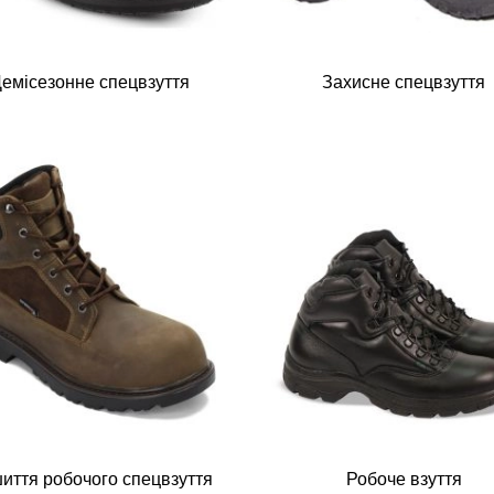
емісезонне спецвзуття
Захисне спецвзуття
иття робочого спецвзуття
Робоче взуття