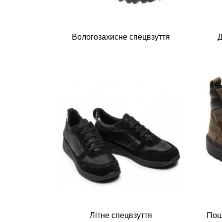
Вологозахисне спецвзуття
Д
Літне спецвзуття
Пош