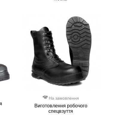
На замовлення
я
Виготовлення робочого
спецвзуття