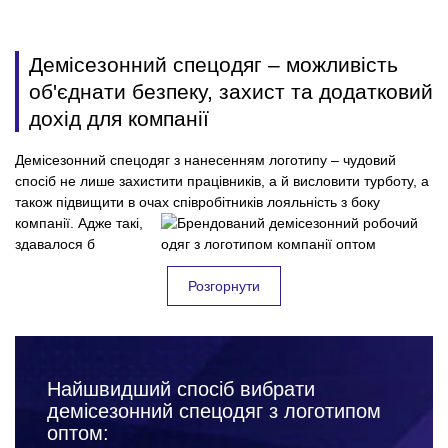
Демісезонний спецодяг – можливість
об'єднати безпеку, захист та додатковий
дохід для компанії
Демісезонний спецодяг з нанесенням логотипу – чудовий
спосіб не лише захистити працівників, а й висловити турботу, а
також підвищити в очах співробітників лояльність з боку
компанії. Адже такі,
здавалося б
обов'язкові та стандартні речі, за правильного підходу, можуть
приносити приємні емоції для колективу, і безумовно користь
Розгорнути
для підприємства. Всі успішні фірми, які дбають про своїх
співробітників та їхню безпеку на робочому місці – дуже
відповідально підходять до вибору спецодягу для працівників.
Підкреслюючи, таким чином, значущість кожного співробітника
Найшвидший спосіб вибрати
для компанії. Замовляючи демісезонний спецодяг оптом, Ви:
захищаєте своїх працівників від нещасних випадків,
демісезонний спецодяг з логотипом
травм та інших неприємних ситуацій на робочому місці;
оптом:
підвищуєте лояльність до компанії з боку співробітників;