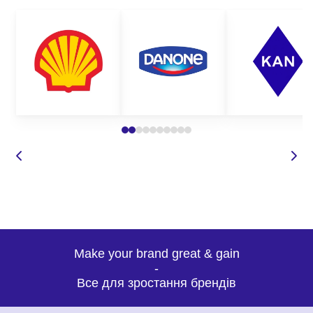
штани і багато іншого.
Все це лише невеликий перелік того, чим можна убезпечити
ваших працівників від травмування на робочому місці. На
нашому сайті представлений широкий асортимент робочого
одягу для різних цілей та груп захисту.
Де замовити якісний демісезонний
спецодяг оптом?
Корпорація 12 пропонує широкий вибір спецодягу для будь-
яких потреб. Наші вироби з нанесенням логотипу
відрізняються високою якістю, зносостійкістю, а також
оригінальним кроєм та дизайном, що робить нашу продукцію
такою затребуваною та унікальною. Замовляючи пошиття
демісезонного спецодягу у нас, Ви можете бути впевнені у:
Make your brand great & gain
-
Все для зростання брендів
високій якості одягу;
доступних оптових цінах;