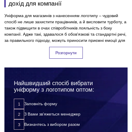
дохід для компанії
Уніформа для магазинів з нанесенням логотипу – чудовий
спосіб не лише захистити працівників, а й висловити турботу, а
також підвищити в очах співробітників лояльність з боку
компанії. Адже такі, здавалося б обов'язкові та стандартні речі,
за правильного підходу, можуть приносити приємні емоції для
колективу, і безумовно користь для підприємства. Всі успішні
фірми, які дбають про своїх співробітників та їхню безпеку на
Розгорнути
робочому місці – дуже відповідально підходять до вибору
уніформи для працівників магазина з лого. Підкреслюючи,
таким чином, значущість кожного співробітника для компанії.
Замовляючи уніформу для робітників оптом, Ви:
Найшвидший спосіб вибрати
захищаєте своїх працівників від нещасних випадків,
уніформу з логотипом оптом:
травм та інших неприємних ситуацій на робочому місці;
підвищуєте лояльність до компанії з боку співробітників;
Заповніть форму
розвиваєте корпоративну культуру;
З Вами зв'яжеться менеджер
просуваєте свій бренд за допомогою додаткової
реклами.
Визначтесь з вибором разом