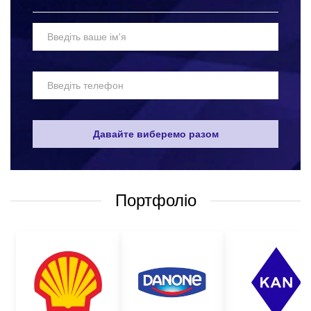
Вибір матеріалів для пошиття уніформи для магазинів з
логотипом – одне з найскладніших завдань. Адже, такі вироби
мають бути максимально якісними та надійними. Робочий одяг
повинен захищати тіло, не обмежуючи людину в рухах. Якісні
матеріали та технології пошиття уніформи для магазину оптом
не дозволяють травмувати працівника, і при цьому не
викликатимуть дискомфорту від носіння таких виробів.
Звичайно, дуже складно визначити універсальний склад
захисного одягу, який би підійшов усім. Але найпоширенішими
варіантами є робочі:
Давайте виберемо разом
футболки;
костюми;
Портфоліо
куртки;
комбінезони;
штани і багато іншого.
Все це лише невеликий перелік того, чим можна убезпечити
ваших працівників від травмування на робочому місці. На
нашому сайті представлений широкий асортимент робочого