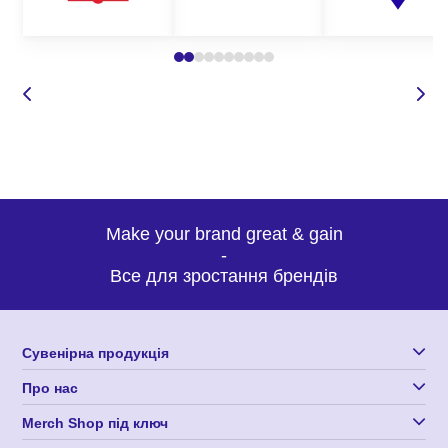
одягу для різних цілей та груп захисту.
Де замовити якісну уніформу для
магазинів оптом?
Корпорація 12 пропонує широкий вибір уніформи для будь-
яких потреб. Наші вироби з нанесенням логотипу
відрізняються високою якістю, зносостійкістю, а також
оригінальним кроєм та дизайном, що робить нашу продукцію
такою затребуваною та унікальною. Замовляючи пошиття
Make your brand great & gain
уніформи для магазина у нас, Ви можете бути впевнені у:
-
Все для зростання брендів
високій якості одягу;
доступних оптових цінах;
Сувенірна продукція
оригінальному дизайні виробів, які точно сподобаються
вашим співробітникам;
Про нас
індивідуальному підході до кожного замовлення;
Merch Shop під ключ
доставці продукції по всій Україні.