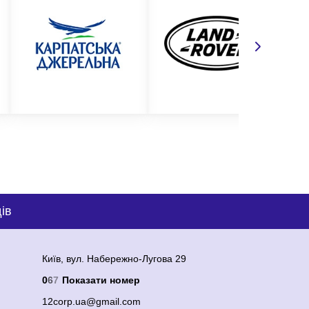
енням логотипу. Звертайтеся до нас прямо зараз і
ів
Київ, вул. Набережно-Лугова 29
0
6
7
Показати номер
12corp.ua@gmail.com