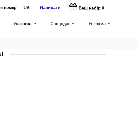
Написати
ти номер
UA
Ваш набір
0
Упаковка
Спецодяг
Реклама
т