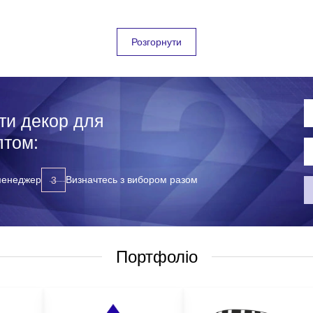
 з оригінальним дизайном та широким вибором методів нанесення;
Розгорнути
овлення (без зривів кінцевих термінів);
 обсягу замовлення);
ти декор для
птом:
дарунків у нас, вам достатньо звернутися до наших менеджерів бу
 менеджер
Визначтесь з вибором разом
 передзвонимо у зручний для вас час;
Портфоліо
тися з: