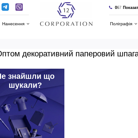
0
6
7
Показа
Нанесення
Поліграфія
Оптом декоративний паперовий шпага
Hе знайшли що
шукали?