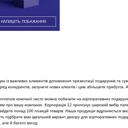
НАПИШІТЬ ПОБАЖАННЯ
н із важливих елементів доповнення презентації подарунків та су
ред конкурентів, залучити нових клієнтів і цим збільшити прибуток
типом компанії часто можна побачити на корпоративних подарунках,
нням про вашу компанію. Корпорація 12 пропонує широкий вибір па
найдете понад 100 позицій товарів. Наша продукція відрізняється в
ть підібрати вам ідеальний варіант декору для корпоративних подар
 але й багато вигод: