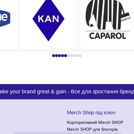
тимальну пропозицію на виготовлення брендованого декору з нанес
ake your brand great & gain
-
Все для зростання бренд
с
Merch Shop під ключ
Корпоративний Merch SHOP
Merch SHOP для блогерів