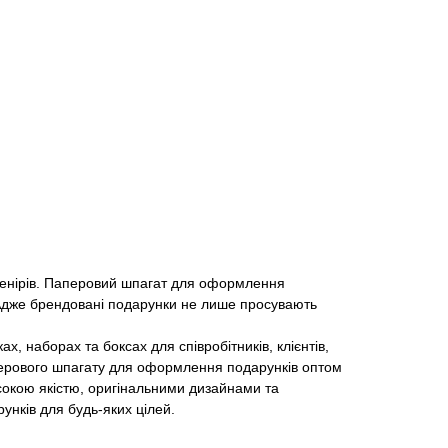
венірів. Паперовий шпагат для оформлення
. Адже брендовані подарунки не лише просувають
 наборах та боксах для співробітників, клієнтів,
перового шпагату для оформлення подарунків оптом
исокою якістю, оригінальними дизайнами та
унків для будь-яких цілей.