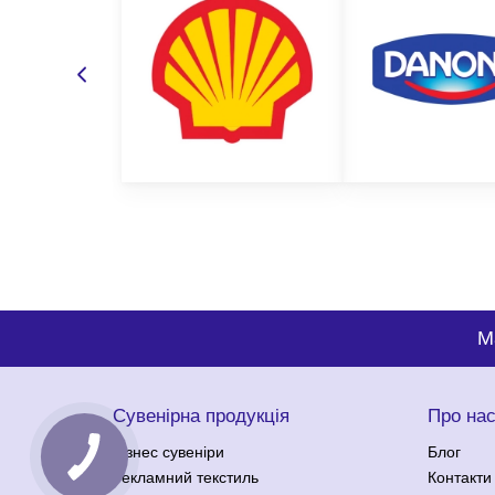
видом декору, який вас цікавить;
кількістю партії;
методом нанесення;
бажаним терміном виготовлення;
бюджетом замовлення.
На основі цієї інформації менеджер підбере вам оп
самі переконаєтесь у нашому професіоналізмі.
M
Сувенірна продукція
Про на
Бізнес сувеніри
Блог
Рекламний текстиль
Контакти