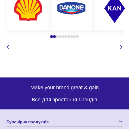
Де замовити брендовані косметичні
бокси для чоловіків оптом?
Корпорація 12 пропонує широкий вибір подарункових боксів
для чоловіків з логотипом компанії. Всі наші набори
складаються з сувенірної та текстильної продукції найвищої
якості. Замовляючи брендовані косметичні бокси для чоловіків
на День
захисника
України, Ви можете
бути впевнені у:
Make your brand great & gain
-
Все для зростання брендів
Сувенірна продукція