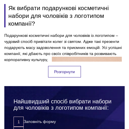
Як вибрати подарункові косметичні
набори для чоловіків з логотипом
компанії?
Подарункові косметичні набори для чоловіків із логотипом –
чудовий спосіб привітати колег зі святом. Адже такі презенти
подарують масу задоволення та приємних емоцій. Усі успішні
компанії, які дбають про своїх співробітників та
розвивають
корпоративну культуру,
використовують
подарункові косметичні
Розгорнути
набори для
брендування на них
логотипу чи символіки
фірми. Таким чином,
Найшвидший спосіб вибрати набори
підкреслюючи
підвищуєте лояльність до компанії із боку співробітників;
для чоловіків з логотипом компанії:
значущість кожного
розвиваєте корпоративну культуру;
співробітника для
просуваєте свій бренд за допомогою додаткової
компанії. Замовляючи
Заповніть форму
реклами.
чоловічі подарункові