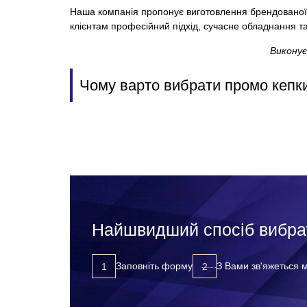
Наша компанія пропонує виготовлення брендованої 
клієнтам професійний підхід, сучасне обладнання та
Виконує
Чому варто вибрати промо кепк
Найшвидший спосіб вибрат
Кепки з написом – це не просто елемент одягу, а п
Заповніть форму
З Вами зв'яжеться
Ефектно виділитися серед конкурентів.
Створити єдиний стиль команди.