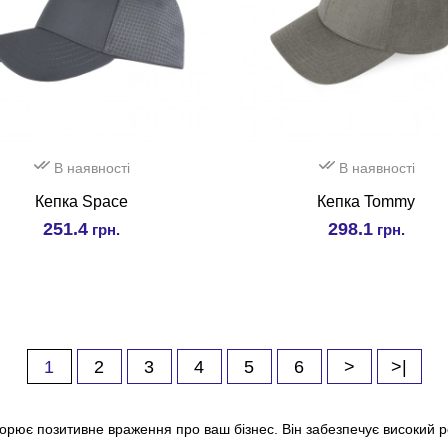
В наявності
В наявності
Кепка Space
Кепка Tommy
251.4
298.1
грн.
грн.
1
2
3
4
5
6
>
>|
орює позитивне враження про ваш бізнес. Він забезпечує високий р