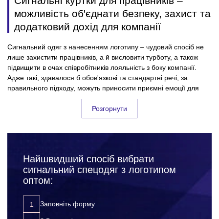
Сигнальні куртки для працівників –
можливість об'єднати безпеку, захист та
додатковий дохід для компанії
Сигнальний одяг з нанесенням логотипу – чудовий спосіб не
лише захистити працівників, а й висловити турботу, а також
підвищити в очах співробітників лояльність з боку компанії.
Адже такі, здавалося б обов'язкові та стандартні речі, за
правильного підходу, можуть приносити приємні емоції для
колективу, і безумовно користь для підприємства. Всі успішні
фірми, які дбають про своїх співробітників та їхню безпеку на
Розгорнути
робочому місці – дуже відповідально підходять до вибору
сигнальних курток з лого. Підкреслюючи, таким чином,
значущість кожного співробітника для компанії. Замовляючи
фірмові сигнальні куртки оптом, Ви:
Найшвидший спосіб вибрати
захищаєте своїх працівників від нещасних випадків,
сигнальний спецодяг з логотипом
травм та інших неприємних ситуацій на робочому місці;
оптом:
підвищуєте лояльність до компанії з боку співробітників;
розвиваєте корпоративну культуру;
Заповніть форму
просуваєте свій бренд за допомогою додаткової