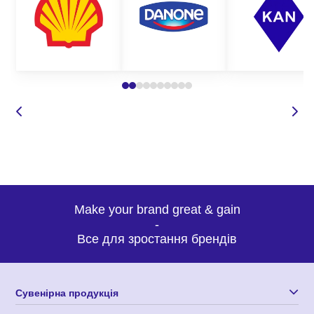
нашому сайті представлений широкий асортимент робочого
одягу для різних цілей та груп захисту.
Де замовити якісні сигнальні куртки
оптом?
Корпорація 12 пропонує широкий вибір спецодягу для будь-
яких потреб. Наші сигнальні куртки з нанесенням логотипу
відрізняються високою якістю, зносостійкістю, а також
оригінальним кроєм та дизайном, що робить нашу продукцію
такою затребуваною та унікальною. Замовляючи пошиття
світловідбивних курток у нас, Ви можете бути впевнені у:
Make your brand great & gain
-
високій якості одягу;
Все для зростання брендів
доступних оптових цінах;
оригінальному дизайні виробів, які точно сподобаються
вашим співробітникам;
Сувенірна продукція
індивідуальному підході до кожного замовлення;