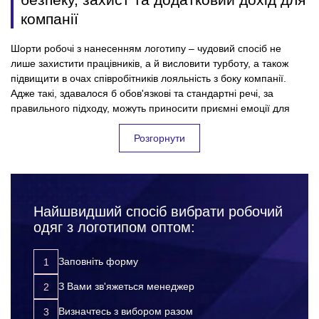
компанії
Шорти робочі з нанесенням логотипу – чудовий спосіб не
лише захистити працівників, а й висловити турботу, а також
підвищити в очах співробітників лояльність з боку компанії.
Адже такі, здавалося б обов'язкові та стандартні речі, за
правильного підходу, можуть приносити приємні емоції для
колективу, і безумовно користь для підприємства. Всі успішні
фірми, які дбають про своїх співробітників та їхню безпеку на
Розгорнути
робочому місці – дуже відповідально підходять до вибору
робочих шорт з лого. Підкреслюючи, таким чином, значущість
кожного співробітника для компанії. Замовляючи робочий одяг
для робітників оптом, Ви:
Найшвидший спосіб вибрати робочий
захищаєте своїх працівників від нещасних випадків,
одяг з логотипом оптом:
травм та інших неприємних ситуацій на робочому місці;
підвищуєте лояльність до компанії з боку співробітників;
Заповніть форму
розвиваєте корпоративну культуру;
З Вами зв'яжеться менеджер
просуваєте свій бренд за допомогою додаткової
реклами.
Визначтесь з вибором разом