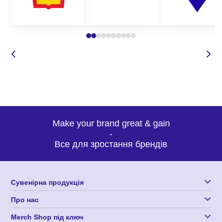
футболки і багато іншого.
Все це лише невеликий перелік того, чим можна убезпечити
ваших працівників від травмування на робочому місці. На
нашому сайті представлений широкий асортимент робочого
одягу для різних цілей та груп захисту.
Де замовити якісні робочі шорти оптом?
Корпорація 12 пропонує широкий вибір спецодягу для будь-
Make your brand great & gain
яких потреб. Наші вироби з нанесенням логотипу
-
відрізняються високою якістю, зносостійкістю, а також
Все для зростання брендів
оригінальним кроєм та дизайном, що робить нашу продукцію
такою затребуваною та унікальною. Замовляючи пошиття
робочих шорт у нас, Ви можете бути впевнені у:
Сувенірна продукція
високій якості одягу;
Про нас
доступних оптових цінах;
оригінальному дизайні виробів, які точно сподобаються
Merch Shop під ключ