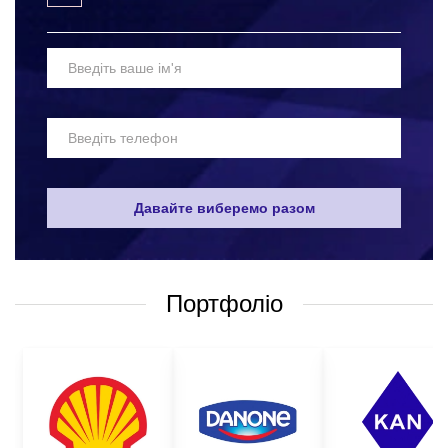
Вибір матеріалів для пошиття робочих шорт з логотипом –
одне з найскладніших завдань. Адже, такі вироби мають бути
максимально якісними та надійними. Робочий одяг повинен
захищати тіло, не обмежуючи людину в рухах. Якісні матеріали
та технології пошиття робочих шорт оптом не дозволяють
травмувати працівника, і при цьому не викликатимуть
дискомфорту від носіння таких виробів. Звичайно, дуже
складно визначити універсальний склад захисного одягу, який
би підійшов усім. Але найпоширенішими варіантами є робочі:
Давайте виберемо разом
жилети;
костюми;
куртки;
Портфоліо
полукомбінезони;
штани;
шорти;
халати;
фартухи;