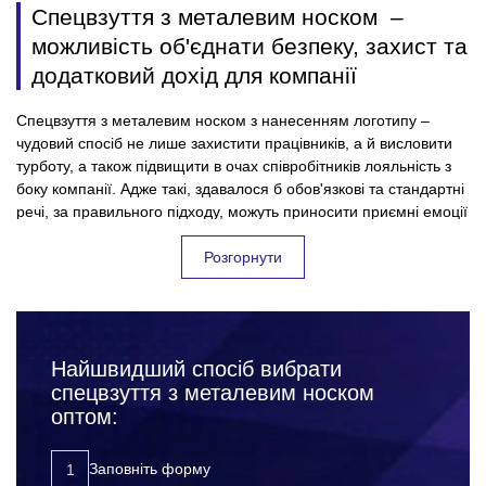
Спецвзуття з металевим носком –
можливість об'єднати безпеку, захист та
додатковий дохід для компанії
Спецвзуття з металевим носком з нанесенням логотипу –
чудовий спосіб не лише захистити працівників, а й висловити
турботу, а також підвищити в очах співробітників лояльність з
боку компанії. Адже такі, здавалося б обов'язкові та стандартні
речі, за правильного підходу, можуть приносити приємні емоції
для колективу, і безумовно користь для підприємства. Всі
успішні фірми, які дбають про своїх співробітників та їхню
Розгорнути
безпеку на робочому місці – дуже відповідально підходять до
вибору спецвзуття для працівників. Підкреслюючи, таким
чином, значущість кожного співробітника для компанії.
Замовляючи спецвзуття з металевим носком оптом, Ви:
Найшвидший спосіб вибрати
захищаєте своїх працівників від нещасних випадків,
спецвзуття з металевим носком
травм та інших неприємних ситуацій на робочому місці;
оптом:
підвищуєте лояльність до компанії з боку співробітників;
розвиваєте корпоративну культуру;
Заповніть форму
просуваєте свій бренд за допомогою додаткової