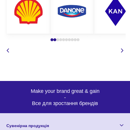
Все це лише невеликий перелік того, чим можна убезпечити
ваших працівників від травмування на робочому місці. На
нашому сайті представлений широкий асортимент робочого
взуття для різних цілей та груп застосування.
Де замовити якісне спецвзуття з
металевим носком оптом?
Корпорація 12 пропонує широкий вибір робочого взуття
захисту для будь-яких потреб. Наші вироби з нанесенням
логотипу відрізняються високою якістю, зносостійкістю, а також
оригінальним дизайном, що робить нашу продукцію такою
Make your brand great & gain
затребуваною та унікальною. Замовляючи виготовлення
-
спецвзуття з металевим носком у нас, Ви можете бути
Все для зростання брендів
впевнені у:
високій якості захисного взуття;
Сувенірна продукція
доступних оптових цінах;