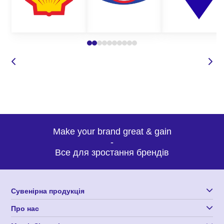
На основі цієї інформації менеджер підбере вам оптимальну
пропозицію на виготовлення упаковки з нанесенням логотипу.
Звертайтеся до нас прямо зараз і самі переконаєтесь у
нашому професіоналізмі.
Make your brand great & gain
-
Все для зростання брендів
Сувенірна продукція
Про нас