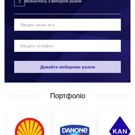
Визначтесь з вибором разом
Щоб замовити картонні коробки з лого оптом у нас, вам
достатньо звернутися до наших менеджерів будь-яким
зручним для вас способом:
за телефоном, що вказаний на сайті;
написати у вайбер або електронною поштою;
залишити запит дзвінка на сайті і ми самі вам
передзвонимо у зручний для вас час;
Давайте виберемо разом
поставити питання щодо товару.
Для оформлення замовлення вам необхідно визначитися з:
Портфоліо
видом та розміром коробки, яка вас цікавить;
кількістю партії;
методом нанесення;
бажаним терміном виготовлення;
бюджетом замовлення.