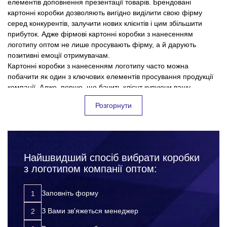
елементів доповнення презентації товарів. Брендовані
картонні коробки дозволяють вигідно виділити свою фірму
серед конкурентів, залучити нових клієнтів і цим збільшити
прибуток. Адже фірмові картонні коробки з нанесенням
логотипу оптом не лише просувають фірму, а й дарують
позитивні емоції отримувачам.
Картонні коробки з нанесенням логотипу часто можна
побачити як один з ключових елементів просування продукції
компанії. Адже, перше, що бачить клієнт купуючи вашу
продукцію - упаковку. Корпорація 12 пропонує широкий вибір
Розгорнути
картонних коробок з логотипом оптом на будь-який смак та
у нас ви отримуєте продукцію високої якості з
бюджет. На нашому сайті ви знайдете понад 100 позицій
оригінальним дизайном та широким вибором методів
нанесення;
товарів. Наша продукція відрізняється високою якістю,
оригінальними дизайнами та довговічністю. Наші досвідчені
професійний підхід до виконання замовлень;
менеджери допоможуть підібрати вам ідеальний варіант
Найшвидший спосіб вибрати коробки
чітке дотримання часових рамок виконання замовлення
упаковки для будь-яких цілей.
(без зривів кінцевих термінів);
з логотипом компанії оптом:
Наша співпраця не тільки принесе вам задоволення, але
доступні ціни (які зменшуються зі зростанням обсягу
принесе багато вигод:
замовлення);
Заповніть форму
систему знижок для постійних клієнтів;
З Вами зв'яжеться менеджер
доставка продукції по всій Україні.