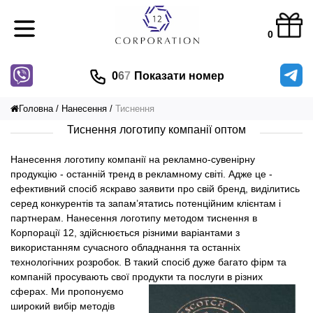
0
0
6
7
Показати номер
Головна
Нанесення
Тиснення
Тиснення логотипу компанії оптом
Нанесення логотипу компанії на рекламно-сувенірну
продукцію - останній тренд в рекламному світі. Адже це -
ефективний спосіб яскраво заявити про свій бренд, виділитись
серед конкурентів та запам’ятатись потенційним клієнтам і
партнерам. Нанесення логотипу методом тиснення в
Корпорації 12, здійснюється різними варіантами з
використанням сучасного обладнання та останніх
технологічних розробок. В такий спосіб дуже багато фірм та
компаній просувають свої продукти та послуги в різних
сферах.
Ми пропонуємо
широкий вибір методів