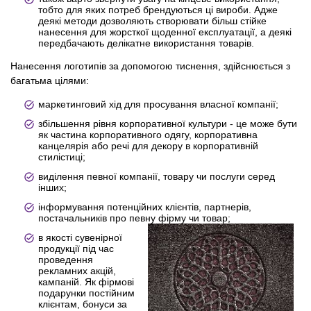
тобто для яких потреб брендуються ці вироби. Адже
деякі методи дозволяють створювати більш стійке
нанесення для жорсткої щоденної експлуатації, а деякі
передбачають делікатне використання товарів.
Нанесення логотипів за допомогою тиснення, здійснюється з
багатьма цілями:
маркетинговий хід для просування власної компанії;
збільшення рівня корпоративної культури - це може бути
як частина корпоративного одягу, корпоративна
канцелярія або речі для декору в корпоративній
стилістиці;
виділення певної компанії, товару чи послуги серед
інших;
інформування потенційних клієнтів, партнерів,
постачальників про певну фірму чи товар;
в якості сувенірної
продукції під час
проведення
рекламних акцій,
кампаній. Як фірмові
подарунки постійним
клієнтам, бонуси за