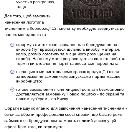
участь в розіграшах,
тощо.
Для того, щоб замовити
нанесення логотипа
тисненням в Корпорації 12, спочатку необхідно звернутись до
наших менеджерів та:
сформувати технічне завдання для брендування на
виробів (тут враховується щільність виробу, матеріал,
колір, розмір логотипу та місце його розміщення на
виробі). На цьому етапі розраховується вартість робіт та
термін виготовлення партії та вноситься передплата;
після цього ми виготовляємо зразок продукції, і після
затвердження замовником запускаємо партію масове
виробництво;
готове замовлення після кінцевої доплати безкоштовно
доставляється замовнику Новою поштою - по Україні та
нашим кур’єром - по Києву.
Обрати нашу компанію для здійснення нанесення тисненням -
означає обрати професіоналів своєї справи, що багато років
займаються брендуванням та мають великий досвід у цій
сфері. Крім того, ви отримуєте: