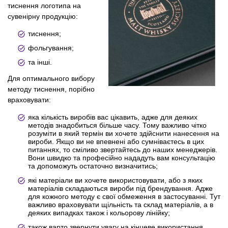
тиснення логотипа на
сувенірну продукцію:
тиснення;
фольгування;
та інші.
Для оптимального вибору
методу тиснення, порібно
враховувати:
яка кількість виробів вас цікавить, адже для деяких
методів знадобиться більше часу. Тому важливо чітко
розуміти в який термін ви хочете здійснити нанесення на
вироби. Якщо ви не впевнені або сумніваєтесь в цих
питаннях, то сміливо звертайтесь до наших менеджерів.
Вони швидко та професійно нададуть вам консультацію
та допоможуть остаточно визначитись;
які матеріали ви хочете використовувати, або з яких
матеріалів складаються вироби під брендування. Адже
для кожного методу є свої обмеження в застосуванні. Тут
важливо враховувати щільність та склад матеріалів, а в
деяких випадках також і кольорову лінійку;
також варто звернути увагу на кінцеве використання,