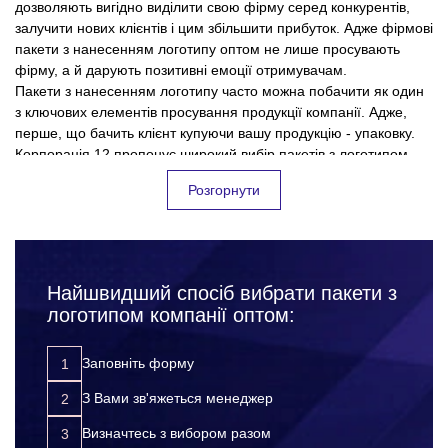
дозволяють вигідно виділити свою фірму серед конкурентів,
залучити нових клієнтів і цим збільшити прибуток. Адже фірмові
пакети з нанесенням логотипу оптом не лише просувають
фірму, а й дарують позитивні емоції отримувачам.
Пакети з нанесенням логотипу часто можна побачити як один
з ключових елементів просування продукції компанії. Адже,
перше, що бачить клієнт купуючи вашу продукцію - упаковку.
Корпорація 12 пропонує широкий вибір пакетів з логотипом
оптом на будь-який смак та бюджет. На нашому сайті ви
Розгорнути
знайдете понад 100 позицій товарів. Наша продукція
у нас ви отримуєте продукцію високої якості з
відрізняється високою якістю, оригінальними дизайнами та
оригінальним дизайном та широким вибором методів
нанесення;
довговічністю. Наші досвідчені менеджери допоможуть
підібрати вам ідеальний варіант упаковки для будь-яких цілей.
професійний підхід до виконання замовлень;
Наша співпраця не тільки принесе вам задоволення, але
Найшвидший спосіб вибрати пакети з
чітке дотримання часових рамок виконання замовлення
принесе багато вигод:
(без зривів кінцевих термінів);
логотипом компанії оптом:
доступні ціни (які зменшуються зі зростанням обсягу
замовлення);
Заповніть форму
систему знижок для постійних клієнтів;
З Вами зв'яжеться менеджер
доставка продукції по всій Україні.
Визначтесь з вибором разом