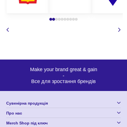
На основі цієї інформації менеджер підбере вам оптимальну
пропозицію на виготовлення упаковки з нанесенням логотипу.
Звертайтеся до нас прямо зараз і самі переконаєтесь у
нашому професіоналізмі.
Make your brand great & gain
-
Все для зростання брендів
Сувенірна продукція
Про нас
Merch Shop під ключ