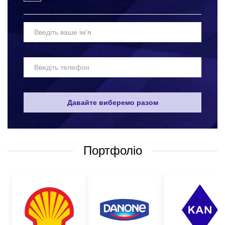
Щоб замовити пакети з лого оптом у нас, вам достатньо
звернутися до наших менеджерів будь-яким зручним для вас
способом:
за телефоном, що вказаний на сайті;
написати у вайбер або електронною поштою;
залишити запит дзвінка на сайті і ми самі вам
передзвонимо у зручний для вас час;
Давайте виберемо разом
поставити питання щодо товару.
Для оформлення замовлення вам необхідно визначитися з:
Портфоліо
видом та розміром пакету, який вас цікавить;
кількістю партії;
методом нанесення;
бажаним терміном виготовлення;
бюджетом замовлення.