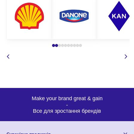
написати у вайбер або електронною поштою;
залишити запит на сайті і ми самі вам передзвонимо у
зручний для вас час;
поставити питання щодо товару.
Для оформлення замовлення вам необхідно визначитися з:
моделлю годинника чи будильника, який вас цікавить;
кількістю партії;
методом нанесення;
бажаним терміном виробництва;
бюджет замовлення.
На основі цієї інформації менеджер підбере вам оптимальну
Make your brand great & gain
пропозицію. Звертайтесь до нас прямо зараз і самі
-
переконаєтесь у нашому професіоналізмі.
Все для зростання брендів
Сувенірна продукція