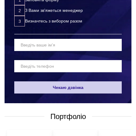
багато вигод:
З Вами зв'яжеться менеджер
у нас ви отримуєте ексклюзивні годинники та будильники
Визначтесь з вибором разом
високої якості з оригінальним дизайном та широким
вибором методів нанесення;
професійний підхід до виконання замовлень;
чітке дотримання часових рамок виконання замовлення
(без зривів кінцевих термінів);
доступні ціни (які зменшуються із зростанням обсягу
замовлення);
систему знижок для постійних клієнтів;
безкоштовна доставка готової продукції по всій Україні.
Чекаю дзвінка
Щоб замовити VIP сувеніри з логотипом у нас, вам достатньо
звернутися до наших менеджерів будь-яким зручним для вас
способом:
Портфоліо
по телефону, вказаному на сайті;