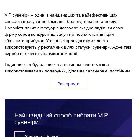
VIP сувеніри – один із найшвидших та найефективніших
способів просування компанії, бренду, товарів та послуг.
Наявність таких аксесуарів дозволяє вигідно виділити свою
фірму серед конкурентів, залучити нових клієнтів і цим
збільшити прибуток. У світі всі провідні фірми часто
використовують у рекламних цілях статусні сувеніри. Адже такі
вироби впливають на імідж компанії.
Годинники та будильники з логотипом часто можна
використовувати як подарунки, діловим партнерам, постійним
клієнтам або інвесторам. Ексклюзивні подарунки з логотипом
будуть нагадуванням про вашу компанію. Корпорація 12
Розгорнути
пропонує широкий вибір дорогих подарунків із нанесенням
логотипу. На нашому сайті ви знайдете понад 300 позицій VIP
сувенірів. Наша продукція відрізняється високою якістю,
оригінальними дизайнами та довговічністю. Наші досвідчені
Найшвидший спосіб вибрати VIP
менеджери допоможуть підібрати вам ідеальний варіант
сувеніри:
годинника та будильника з нанесенням для будь-яких цілей.
Наша співпраця не тільки принесе вам задоволення, але й
Заповніть форму