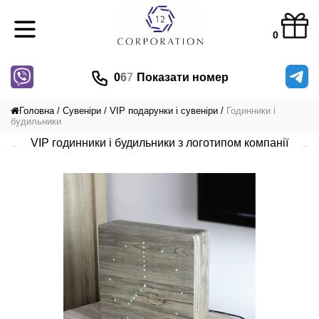
0
0
6
7
Показати номер
Головна
Сувеніри
VIP подарунки і сувеніри
Годинники і
будильники
VIP годинники і будильники з логотипом компанії