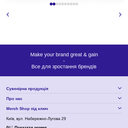
написати у Вайбер чи на електронну адресу.
Для пришвидшення
оформлення замовлення
нашими менеджерами,
необхідно визначитись з
наступними пунктами:
Make your brand great & gain
-
Все для зростання брендів
модель виробу, що вас зацікавила;
Сувенірна продукція
бажану кількість;
Про нас
колір;
Merch Shop під ключ
розмір;
допустимі терміни виготовлення;
Київ, вул. Набережно-Лугова 29
запланований бюджет;
0
6
7
Показати номер