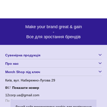
Make your brand great & gain
-
Все для зростання брендів
Сувенірна продукція
Про нас
Merch Shop під ключ
Київ, вул. Набережно-Лугова 29
0
6
7
Показати номер
12corp.ua@gmail.com
По будням с 9 до 18
Даний сайт використовує cookie для поліпшення