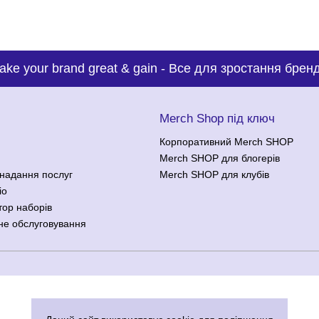
ake your brand great & gain
-
Все для зростання бренд
с
Merch Shop під ключ
Корпоративний Merch SHOP
Merch SHOP для блогерів
надання послуг
Merch SHOP для клубів
іо
тор наборів
не обслуговування