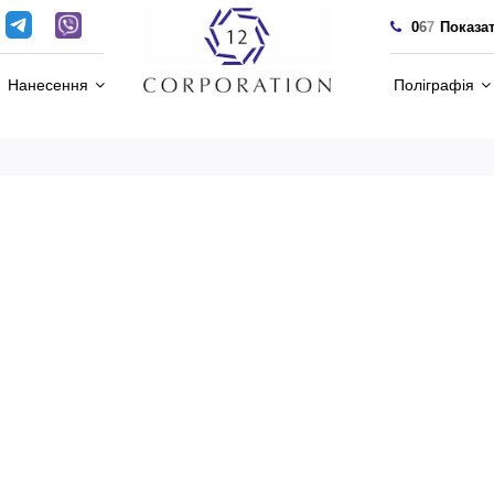
0
6
7
Показа
Нанесення
Поліграфія