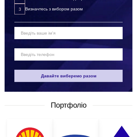
для працівників, які контактують з харчовою та медичною
Визначтесь з вибором разом
продукцією, хімічними речовинами;
реалізації електромонтажних та будівельних робіт;
для безпечної роботи з металами, деревиною та
електричним обладнанням;
домашнього господарства (городу, домашніх робіт).
Нерідко рукавички робочі оптом від виробника можна придбати
із поєднання латексу та нейлону. Такі вироби зносостійкі, міцні
та мають довгий експлуатаційний термін.
Також можна підібрати моделі, виготовлені з поліуретану,
Давайте виберемо разом
нітрилу та ПВХ або з бавовни. Подібне покриття довгий час не
стирається, тому прослужить тривалий час, навіть при
систематичній надмірній експлуатації.
Портфоліо
Рукавички робочі оптом у Києві:
різновиди
Існує кілька видів виробів, що відрізняються між собою сферою
застосування та складом: