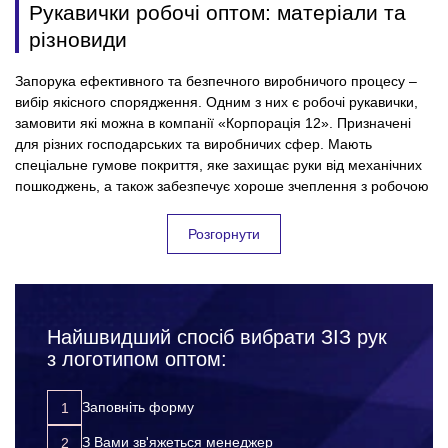
Рукавички робочі оптом: матеріали та
різновиди
Запорука ефективного та безпечного виробничого процесу –
вибір якісного спорядження. Одним з них є робочі рукавички,
замовити які можна в компанії «Корпорація 12». Призначені
для різних господарських та виробничих сфер. Мають
спеціальне гумове покриття, яке захищає руки від механічних
пошкоджень, а також забезпечує хороше зчеплення з робочою
поверхнею.
Розгорнути
Кому потрібні робочі рукавички оптом з
брендуванням?
Це елемент спецодягу незамінний у побутовій сфері та умовах
Найшвидший спосіб вибрати ЗІЗ рук
важкої промисловості. Купити робочі рукавички оптом з
з логотипом оптом:
нанесенням логотипу необхідно для таких цілей:
виконання розвантажувальних та вантажних робіт. Вони
Заповніть форму
підвищать комфорт та зручність при перенесенні
великих вантажів з гладкою та слизькою поверхнею;
З Вами зв'яжеться менеджер