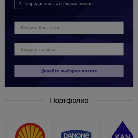
Определитесь с выбором вместе
для работников, контактирующих с пищевой и
медицинской продукцией, химическими веществами;
реализации электромонтажных и строительных работ;
для безопасной работы с металлами, древесиной и
электрическим оборудованием;
домашнего хозяйства (огорода, домашних работ).
Нередко перчатки рабочие оптом от производителя можно
приобрести из сочетания латекса и нейлона. Такие изделия
износоустойчивые, прочные и имеют долгий
Давайте выберем вместе
эксплуатационный срок.
Также можно подобрать модели, изготовленные из
полиуретана, нитрила и ПВХ либо из х/б основы. Подобное
покрытие долгое время не стирается, поэтому прослужит
Портфолио
продолжительное время, даже при систематической
чрезмерной эксплуатации.
Перчатки рабочие оптом в Киеве:
разновидности