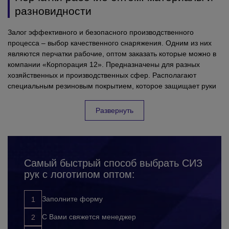
разновидности
Залог эффективного и безопасного производственного
процесса – выбор качественного снаряжения. Одним из них
являются перчатки рабочие, оптом заказать которые можно в
компании «Корпорация 12». Предназначены для разных
хозяйственных и производственных сфер. Располагают
специальным резиновым покрытием, которое защищает руки
от механических повреждений, а также обеспечивает хорошее
сцепление с рабочей поверхностью.
Развернуть
Кому нужны рабочие перчатки оптом с
брендированием?
Самый быстрый способ выбрать СИЗ
Это элемент спецодежды незаменим в бытовой сфере и в
рук с логотипом оптом:
условиях тяжелой промышленности. Купить рабочие перчатки
оптом с нанесением логотипа необходимо для таких целей:
Заполните форму
выполнения разгрузочных и погрузочных работ. Они
повысят комфорт и удобство при переноске больших
С Вами свяжется менеджер
грузов с гладкой и скользкой поверхностью;