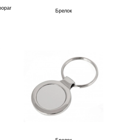
oopar
Брелок