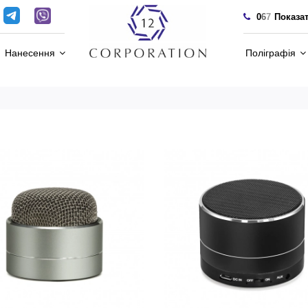
0
6
7
Показа
Нанесення
Поліграфія