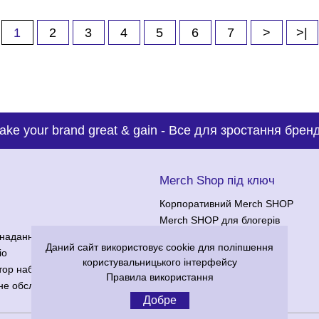
1
2
3
4
5
6
7
>
>|
ake your brand great & gain
-
Все для зростання бренд
с
Merch Shop під ключ
Корпоративний Merch SHOP
Merch SHOP для блогерів
надання послуг
Merch SHOP для клубів
Даний сайт використовує cookie для поліпшення
іо
користувальницького інтерфейсу
тор наборів
Правила використання
не обслуговування
Добре