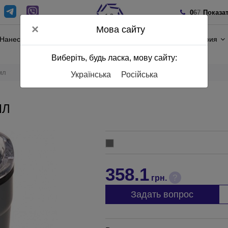
0
6
7
Показа
×
Мова сайту
Нанесение
Полиграфия
Виберіть, будь ласка, мову сайту:
мл
Українська
Російська
МЛ
358.1
?
грн.
Задать вопрос