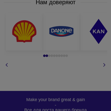
Нам доверяют
Make your brand great & gain
-
Все для роста вашего бренда