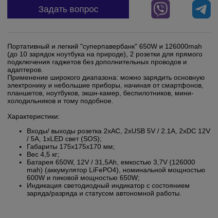
Задать вопрос
Портативный и легкий "суперпавербанк" 650W и 126000mah
(до 10 зарядок ноутбука на природе), 2 розетки для прямого
подключения гаджетов без дополнительных проводов и
адаптеров.
Применение широкого диапазона: можно зарядить основную
электронику и небольшие приборы, начиная от смартфонов,
планшетов, ноутбуков, экшн-камер, беспилотников, мини-
холодильников и тому подобное.
Характеристики:
Входы/ выходы
розетка 2xAC, 2xUSB 5V / 2.1A, 2xDC 12V
/ 5A, 1xLED свет (SOS);
Габариты
175x175x170 мм;
Вес
4,5 кг;
Батарея
650W, 12V / 31,5Ah, емкостью 3,7V (126000
mah) (аккумулятор LiFePO4), номинальной мощностью
600W и пиковой мощностью 650W;
Индикация
светодиодный индикатор с состоянием
заряда/разряда и статусом автономной работы.