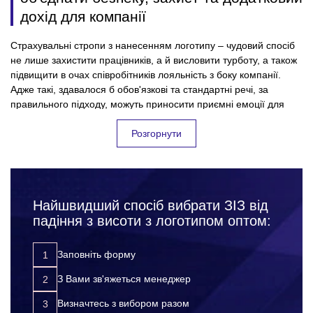
дохід для компанії
Страхувальні стропи з нанесенням логотипу – чудовий спосіб
не лише захистити працівників, а й висловити турботу, а також
підвищити в очах співробітників лояльність з боку компанії.
Адже такі, здавалося б обов'язкові та стандартні речі, за
правильного підходу, можуть приносити приємні емоції для
колективу, і безумовно користь для підприємства. Всі успішні
фірми, які дбають про своїх співробітників та їхню безпеку на
Розгорнути
робочому місці – дуже відповідально підходять до вибору
засобів індивідуального захисту для працівників.
Підкреслюючи, таким чином, значущість кожного співробітника
для компанії. Замовляючи страхувальні стропи оптом, Ви:
Найшвидший спосіб вибрати ЗІЗ від
захищаєте своїх працівників від нещасних випадків,
падіння з висоти з логотипом оптом:
травм та інших неприємних ситуацій на робочому місці;
підвищуєте лояльність до компанії з боку співробітників;
Заповніть форму
розвиваєте корпоративну культуру;
З Вами зв'яжеться менеджер
просуваєте свій бренд за допомогою додаткової
реклами.
Визначтесь з вибором разом