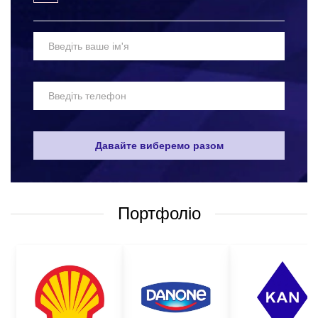
Вибір матеріалів для виготовлення страхувальних строп з
логотипом – одне з найскладніших завдань. Адже, такі вироби
мають бути максимально якісними та надійними. Засоби
захисту повинні захищати людину від можливих травм та
нещасних випадків на робочому місці. Якісні матеріали та
технології виготовлення страхувальних строп оптом не
дозволяють травмувати працівника, і при цьому не
викликатимуть дискомфорту від носіння таких виробів.
Звичайно, дуже складно визначити універсальний набір засобів
захисту, який би підійшов в усіх сферах. Але
Давайте виберемо разом
найпоширенішими варіантами є:
страхувальні пояси;
анкерні пристрої;
Портфоліо
страхувальні карабіни;
страхувальні системи і багато іншого.
Все це лише невеликий перелік того, чим можна убезпечити
ваших працівників від травмування на робочому місці. На
нашому сайті представлений широкий асортимент засобів
захисту для різних цілей та груп застосування.