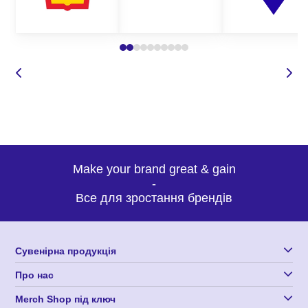
Де замовити якісні страхувальні стропи
оптом?
Корпорація 12 пропонує широкий вибір засобів
індивідуального захисту для будь-яких потреб. Наші вироби з
нанесенням логотипу відрізняються високою якістю,
зносостійкістю, а також оригінальним дизайном, що робить
нашу продукцію такою затребуваною та унікальною.
Замовляючи виготовлення страхувальних строп у нас, Ви
Make your brand great & gain
можете бути впевнені у:
-
Все для зростання брендів
високій якості засобів захисту;
доступних оптових цінах;
оригінальному дизайні виробів, які точно сподобаються
Сувенірна продукція
вашим співробітникам;
Про нас
індивідуальному підході до кожного замовлення;
доставці продукції по всій Україні.
Merch Shop під ключ