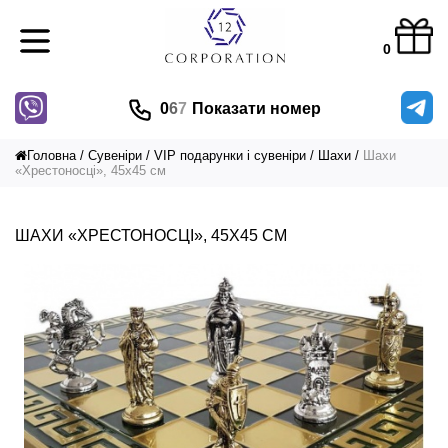
0
0
6
7
Показати номер
Головна
Сувеніри
VIP подарунки і сувеніри
Шахи
Шахи
«Хрестоносці», 45х45 см
ШАХИ «ХРЕСТОНОСЦІ», 45Х45 СМ