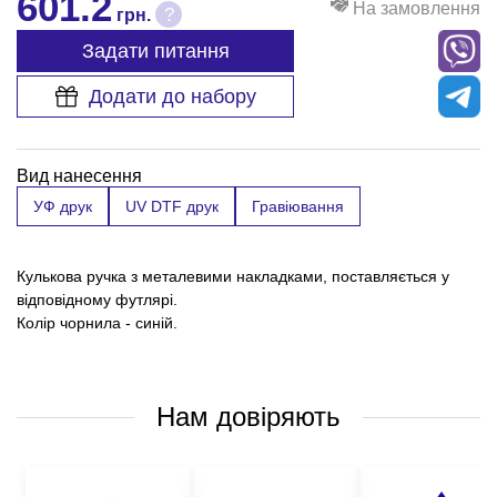
601.2
На замовлення
?
грн.
Задати питання
Додати до набору
Вид нанесення
УФ друк
UV DTF друк
Гравіювання
Кулькова ручка з металевими накладками, поставляється у
відповідному футлярі.
Колір чорнила - синій.
Нам довіряють