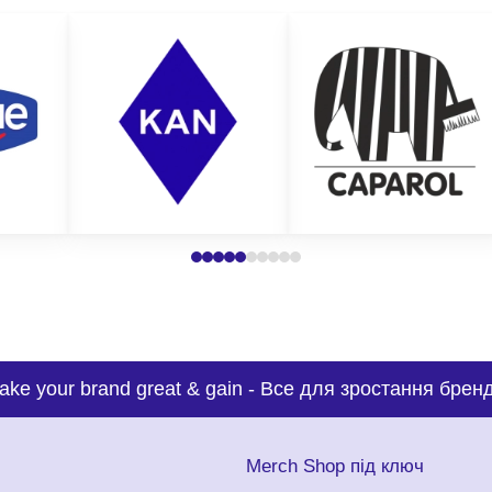
ake your brand great & gain
-
Все для зростання бренд
с
Merch Shop під ключ