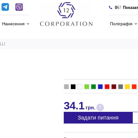
0
6
7
Показа
Нанесення
Поліграфія
LLI
34.1
?
грн.
Задати питання