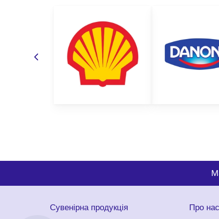
M
Сувенірна продукція
Про на