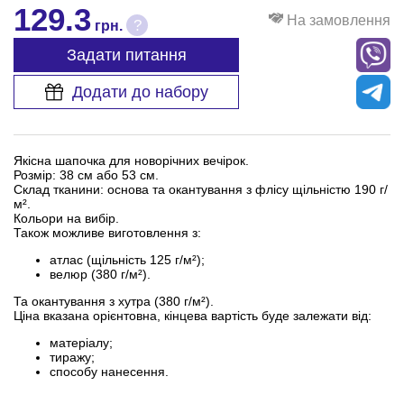
129.3
На замовлення
?
грн.
Задати питання
Додати до набору
Якісна шапочка для новорічних вечірок.
Розмір: 38 см або 53 см.
Склад тканини: основа та окантування з флісу щільністю 190 г/
м².
Кольори на вибір.
Також можливе виготовлення з:
атлас (щільність 125 г/м²);
велюр (380 г/м²).
Та окантування з хутра (380 г/м²).
Ціна вказана орієнтовна, кінцева вартість буде залежати від:
матеріалу;
тиражу;
способу нанесення.