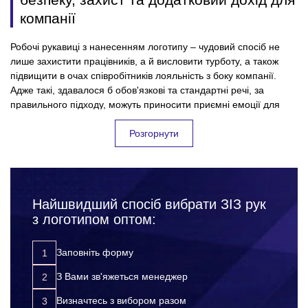
компанії
Робочі рукавиці з нанесенням логотипу – чудовий спосіб не
лише захистити працівників, а й висловити турботу, а також
підвищити в очах співробітників лояльність з боку компанії.
Адже такі, здавалося б обов'язкові та стандартні речі, за
правильного підходу, можуть приносити приємні емоції для
колективу, і безумовно користь для підприємства. Всі успішні
фірми, які дбають про своїх співробітників та їхню безпеку на
Розгорнути
робочому місці – дуже відповідально підходять до вибору
засобів індивідуального захисту для працівників.
Підкреслюючи, таким чином, значущість кожного співробітника
для компанії. Замовляючи робочі рукавиці оптом, Ви:
Найшвидший спосіб вибрати ЗІЗ рук
захищаєте своїх працівників від нещасних випадків,
з логотипом оптом:
травм та інших неприємних ситуацій на робочому місці;
підвищуєте лояльність до компанії з боку співробітників;
Заповніть форму
розвиваєте корпоративну культуру;
З Вами зв'яжеться менеджер
просуваєте свій бренд за допомогою додаткової
реклами.
Визначтесь з вибором разом