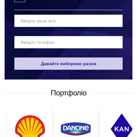
Вибір матеріалів для пошиття робочих рукавиць з логотипом –
одне з найскладніших завдань. Адже, такі вироби мають бути
максимально якісними та надійними. Засоби захисту повинні
захищати руки від небезпечних уражень. Якісні матеріали та
технології виготовлення робочих рукавиць оптом не
дозволяють травмувати працівника, і при цьому не
викликатимуть дискомфорту від носіння таких виробів.
Звичайно, дуже складно визначити універсальний набір засобів
захисту, який би підійшов в усіх сферах. Але
найпоширенішими варіантами є:
Давайте виберемо разом
робочі рукавички;
одноразові рукавички;
Портфоліо
робочі рукавиці;
рукавички з пвх крапкою;
медичні рукавички;
латексні рукавички і багато іншого.
Все це лише невеликий перелік того, чим можна убезпечити