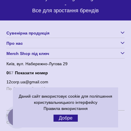
-
Все для зростання брендів
Сувенірна продукція
Про нас
Merch Shop під ключ
Київ, вул. Набережно-Лугова 29
0
6
7
Показати номер
12corp.ua@gmail.com
По будням с 9 до 18
Даний сайт використовує cookie для поліпшення
користувальницького інтерфейсу
Правила використання
Користувача угода
|
Політика конфіденційності
Добре
КНОПКА
ЗВ'ЯЗКУ
Corporation 12
© 2012-2026 Всі права захищені.