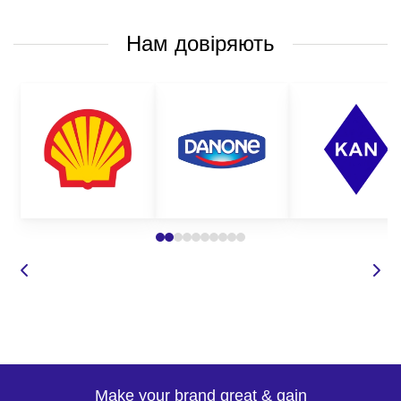
Нам довіряють
Make your brand great & gain