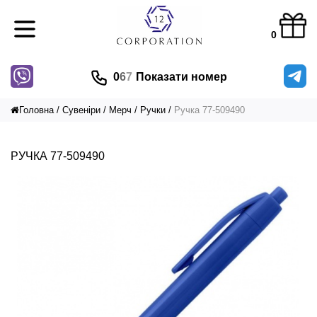
0
0
6
7
Показати номер
Головна
Сувеніри
Мерч
Ручки
Ручка 77-509490
РУЧКА 77-509490